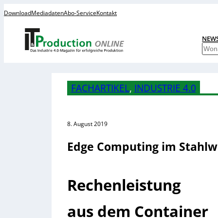
Download
Mediadaten
Abo-Service
Kontakt
NEW
S
u
c
h
FACHARTIKEL
, 
INDUSTRIE 4.0
e
n
8. August 2019
Edge Computing im Stahlw
Rechenleistung
aus dem Container