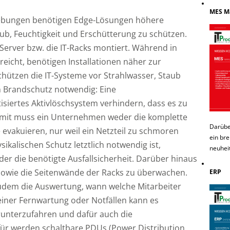
MES M
ebungen benötigen Edge-Lösungen höhere
ub, Feuchtigkeit und Erschütterung zu schützen.
 Server bzw. die IT-Racks montiert. Während in
icht, benötigen Installationen näher zur
chützen die IT-Systeme vor Strahlwasser, Staub
in Brandschutz notwendig: Eine
iertes Aktivlöschsystem verhindern, dass es zu
mit muss ein Unternehmen weder die komplette
Darübe
 evakuieren, nur weil ein Netzteil zu schmoren
ein bre
ikalischen Schutz letztlich notwendig ist,
neuhei
er die benötigte Ausfallsicherheit. Darüber hinaus
 sowie die Seitenwände der Racks zu überwachen.
ERP
zudem die Auswertung, wann welche Mitarbeiter
 einer Fernwartung oder Notfällen kann es
runterzufahren und dafür auch die
ür werden schaltbare PDUs (Power Distribution