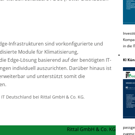
Investi
Kompakt
ge-Infrastrukturen sind vorkonfigurierte und
in die 
isierte Module für Klimatisierung,
ie Edge-Lösung basierend auf der benötigten IT-
KI Kün
gen individuell auszurichten. Darüber hinaus ist
erweiterbar und unterstützt somit die
en.
b IT Deutschland bei Rittal GmbH & Co. KG.
passge
Rittal GmbH & Co. KG
zugesc