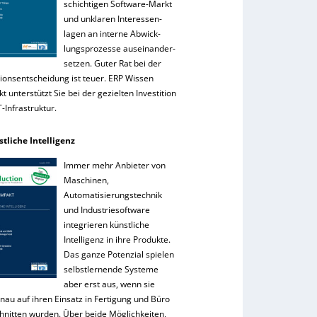
schichtigen Software-Markt
und unklaren Interessen-
lagen an interne Abwick-
lungsprozesse auseinander-
setzen. Guter Rat bei der
tionsentscheidung ist teuer. ERP Wissen
 unterstützt Sie bei der gezielten Investition
IT-Infrastruktur.
stliche Intelligenz
Immer mehr Anbieter von
Maschinen,
Automatisierungstechnik
und Industriesoftware
integrieren künstliche
Intelligenz in ihre Produkte.
Das ganze Potenzial spielen
selbstlernende Systeme
aber erst aus, wenn sie
nau auf ihren Einsatz in Fertigung und Büro
hnitten wurden. Über beide Möglichkeiten,