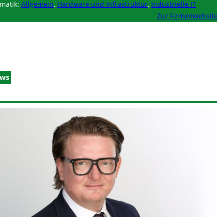
matik:
Allgemein
,
Hardware und Infrastruktur
,
Industrielle IT
Zur Firmenwebsit
ws