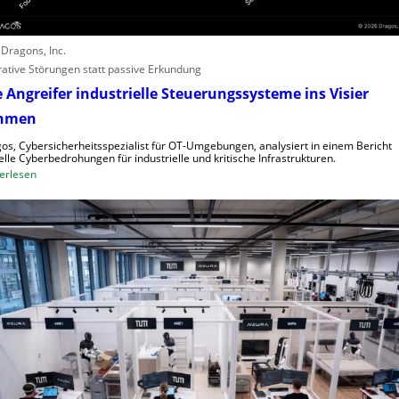
i
ü
f
r
e
Z
: Dragons, Inc.
r
e
ative Störungen statt passive Erkundung
n
n
 Angreifer industrielle Steuerungssysteme ins Visier
,
t
S
hmen
r
c
a
os, Cybersicherheitsspezialist für OT-Umgebungen, analysiert in einem Bericht
h
l
elle Cyberbedrohungen für industrielle und kritische Infrastrukturen.
w
:
erlesen
e
a
W
u
c
i
r
h
e
o
s
A
p
t
n
a
e
g
l
r
l
e
e
i
n
f
s
e
c
r