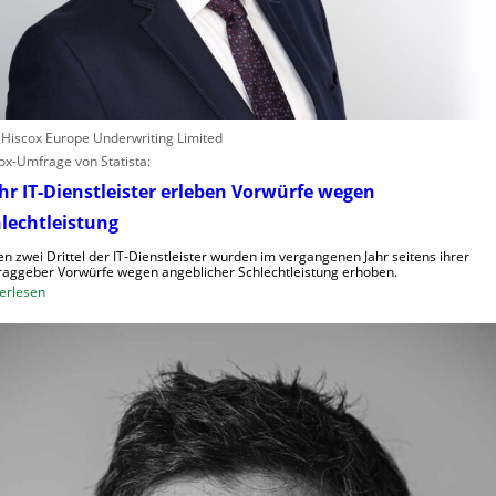
: Hiscox Europe Underwriting Limited
ox-Umfrage von Statista:
r IT-Dienstleister erleben Vorwürfe wegen
lechtleistung
n zwei Drittel der IT-Dienstleister wurden im vergangenen Jahr seitens ihrer
raggeber Vorwürfe wegen angeblicher Schlechtleistung erhoben.
:
erlesen
M
e
h
r
I
T
-
D