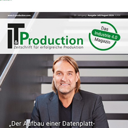
e
O
r
s
i
t
n
d
d
e
e
u
r
t
L
s
o
c
g
h
i
e
s
U
t
n
i
t
k
e
r
n
e
h
m
e