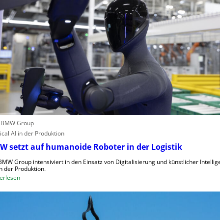
i
t
n
z
e
t
n
e
v
C
e
l
r
o
o
u
r
d
d
-
n
K
u
a
: BMW Group
n
p
ical AI in der Produktion
g
a
 setzt auf humanoide Roboter in der Logistik
u
z
n
BMW Group intensiviert in den Einsatz von Digitalisierung und künstlicher Intellig
i
in der Produktion.
d
t
:
erlesen
N
ä
B
I
t
M
S
e
W
-
n
s