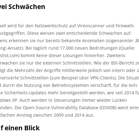
ei Schwächen
uell wird für den Netzwerkschutz auf Virenscanner und Firewalls
ückgegriffen. Diese weisen zwei entscheidende Schwächen auf:
tens erkennen sie nur bereits bekannte Anomalien (sogenannter ‚B
ting‘-Ansatz). Bei täglich rund 17.000 neuen Bedrohungen (Quelle:
uslist.com) kommt keine dieser Lösungen hinterher. Zweitens
rwachen sie nur die externen Schnittstellen. Wie der BSI-Bericht ze
olgt die Mehrzahl der Angriffe mittlerweile jedoch von intern oder 
horisierte Schnittstellen (zum Beispiel über VPN-Clients). Die Situat
d durch die Nutzung von Betriebssystemen verschärft, für die teils
ne Sicherheits-Updates mehr bereitgestellt werden, wie seit 2014 f
dows XP. Auch werden in Steuerungen immer wieder Lücken
unden. Die Open-Source Vulnerability Database (OSVDB) weist ein
tfachen Anstieg zwischen 2009 und 2014 aus.
f einen Blick