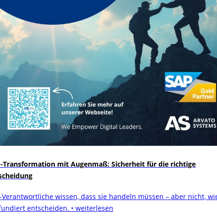
-Transformation mit Augenmaß: Sicherheit für die richtige
scheidung
-Verantwortliche wissen, dass sie handeln müssen – aber nicht, wi
 fundiert entscheiden.
‣ weiterlesen