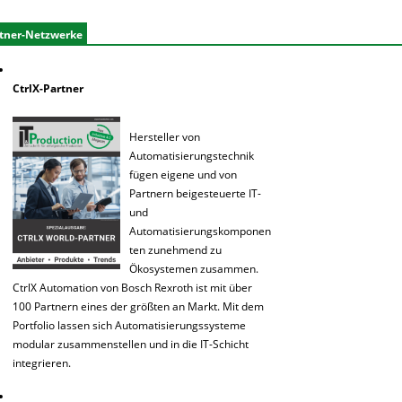
tner-Netzwerke
CtrlX-Partner
Hersteller von
Automatisierungstechnik
fügen eigene und von
Partnern beigesteuerte IT-
und
Automatisierungskomponen
ten zunehmend zu
Ökosystemen zusammen.
CtrlX Automation von Bosch Rexroth ist mit über
100 Partnern eines der größten an Markt. Mit dem
Portfolio lassen sich Automatisierungssysteme
modular zusammenstellen und in die IT-Schicht
integrieren.