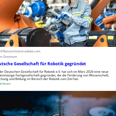
e
u
n
n
t
g
r
s
u
s
m
y
f
s
ü
t
r
e
R
: ©Nassorn/stock.adobe.com
m
o
es Gremium
e
b
tsche Gesellschaft für Robotik gegründet
i
o
n
der Deutschen Gesellschaft für Robotik e.V. hat sich im März 2026 eine neue
t
innützige Fachgesellschaft gegründet, die die Förderung von Wissenschaft,
s
e
chung und Bildung im Bereich der Robotik zum Ziel hat.
V
:
r
erlesen
i
D
e
s
e
n
i
u
t
e
t
s
r
s
t
n
c