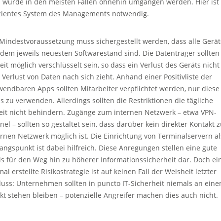
 würde in den meisten Fällen ohnehin umgangen werden. Hier ist 
izientes System des Managements notwendig.
 Mindestvoraussetzung muss sichergestellt werden, dass alle Gerä
 dem jeweils neuesten Softwarestand sind. Die Datenträger sollten
eit möglich verschlüsselt sein, so dass ein Verlust des Geräts nicht
 Verlust von Daten nach sich zieht. Anhand einer Positivliste der
wendbaren Apps sollten Mitarbeiter verpflichtet werden, nur diese
s zu verwenden. Allerdings sollten die Restriktionen die tägliche
eit nicht behindern. Zugänge zum internen Netzwerk – etwa VPN-
nel – sollten so gestaltet sein, dass darüber kein direkter Kontakt 
ernen Netzwerk möglich ist. Die Einrichtung von Terminalservern al
angspunkt ist dabei hilfreich. Diese Anregungen stellen eine gute
is für den Weg hin zu höherer Informationssicherheit dar. Doch ei
al erstellte Risikostrategie ist auf keinen Fall der Weisheit letzter
luss: Unternehmen sollten in puncto IT-Sicherheit niemals an ein
kt stehen bleiben – potenzielle Angreifer machen dies auch nicht.