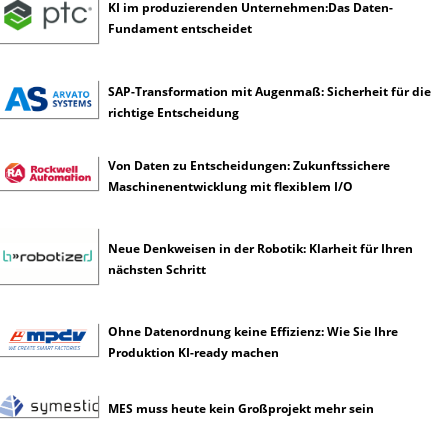
KI im produzierenden Unternehmen:Das Daten-
s
Fundament entscheidet
t
l
i
SAP-Transformation mit Augenmaß: Sicherheit für die
c
richtige Entscheidung
h
e
I
Von Daten zu Entscheidungen: Zukunftssichere
n
Maschinenentwicklung mit flexiblem I/O
t
e
l
Neue Denkweisen in der Robotik: Klarheit für Ihren
l
nächsten Schritt
i
g
e
Ohne Datenordnung keine Effizienz: Wie Sie Ihre
n
Produktion KI-ready machen
z
MES muss heute kein Großprojekt mehr sein