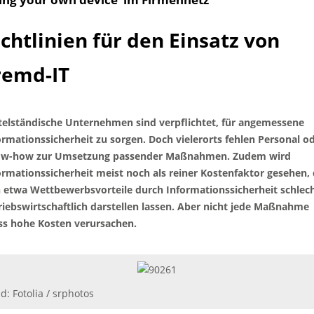
ichtlinien für den Einsatz von
remd-IT
telständische Unternehmen sind verpflichtet, für angemessene
ormationssicherheit zu sorgen. Doch vielerorts fehlen Personal o
w-how zur Umsetzung passender Maßnahmen. Zudem wird
ormationssicherheit meist noch als reiner Kostenfaktor gesehen,
h etwa Wettbewerbsvorteile durch Informationssicherheit schlec
riebswirtschaftlich darstellen lassen. Aber nicht jede Maßnahme
s hohe Kosten verursachen.
ld: Fotolia / srphotos