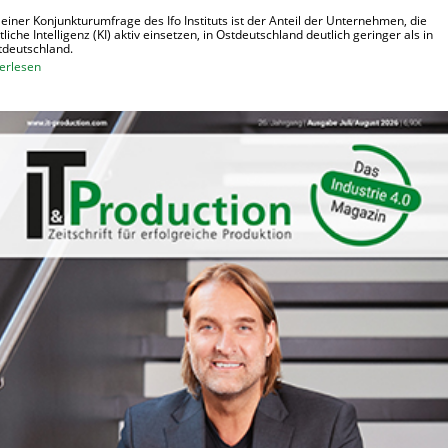
t
b
 einer Konjunkturumfrage des Ifo Instituts ist der Anteil der Unternehmen, die
e
tliche Intelligenz (KI) aktiv einsetzen, in Ostdeutschland deutlich geringer als in
o
deutschland.
n
t
:
erlesen
e
O
r
s
i
t
n
d
d
e
e
u
r
t
L
s
o
c
g
h
i
e
s
U
t
n
i
t
k
e
r
n
e