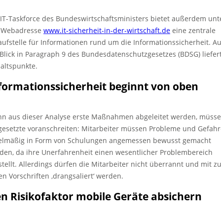
 IT-Taskforce des Bundeswirtschaftsministers bietet außerdem unt
 Webadresse
www.it-sicherheit-in-der-wirtschaft.de
eine zentrale
aufstelle für Informationen rund um die Informationssicherheit. A
 Blick in Paragraph 9 des Bundesdatenschutzgesetzes (BDSG) liefer
altspunkte.
formationssicherheit beginnt von oben
n aus dieser Analyse erste Maßnahmen abgeleitet werden, müss
gesetzte voranschreiten: Mitarbeiter müssen Probleme und Gefah
elmäßig in Form von Schulungen angemessen bewusst gemacht
den, da ihre Unerfahrenheit einen wesentlicher Problembereich
stellt. Allerdings dürfen die Mitarbeiter nicht überrannt und mit z
len Vorschriften ‚drangsaliert‘ werden.
n Risikofaktor mobile Geräte absichern