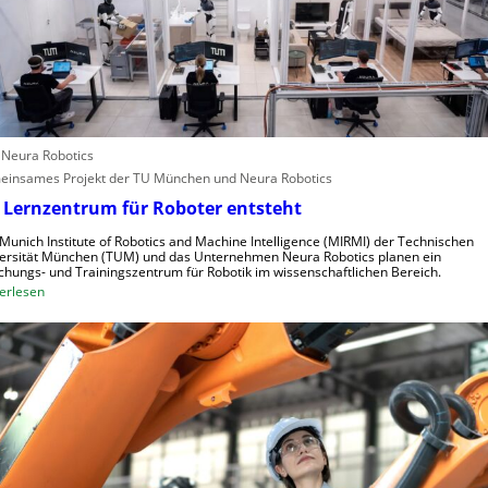
e
i
n
f
s
e
c
r
h
i
n
n
e
d
: Neura Robotics
l
u
insames Projekt der TU München und Neura Robotics
l
s
 Lernzentrum für Roboter entsteht
e
t
r
r
Munich Institute of Robotics and Machine Intelligence (MIRMI) der Technischen
a
i
ersität München (TUM) und das Unternehmen Neura Robotics planen ein
chungs- und Trainingszentrum für Robotik im wissenschaftlichen Bereich.
u
e
:
erlesen
s
l
E
z
l
i
u
e
n
n
S
L
u
t
e
t
e
r
z
u
n
e
e
z
n
r