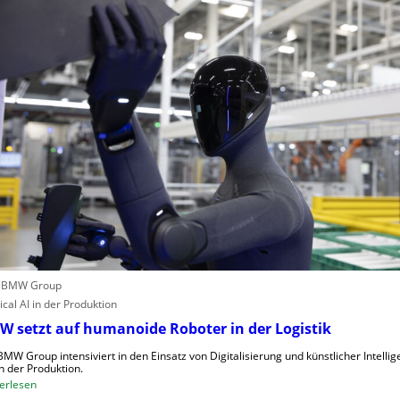
g
s
e
c
n
h
u
i
t
n
z
e
t
n
e
v
C
e
l
r
o
o
u
r
d
d
-
n
K
u
a
: BMW Group
n
p
ical AI in der Produktion
g
a
 setzt auf humanoide Roboter in der Logistik
u
z
n
BMW Group intensiviert in den Einsatz von Digitalisierung und künstlicher Intellig
i
in der Produktion.
d
t
:
erlesen
N
ä