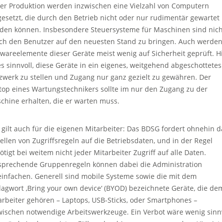
der Produktion werden inzwischen eine Vielzahl von Computern
gesetzt, die durch den Betrieb nicht oder nur rudimentär gewartet
den können. Insbesondere Steuersysteme für Maschinen sind nich
ch den Benutzer auf den neuesten Stand zu bringen. Auch werden
twareelemente dieser Geräte meist wenig auf Sicherheit geprüft. H
 es sinnvoll, diese Geräte in ein eigenes, weitgehend abgeschottetes
zwerk zu stellen und Zugang nur ganz gezielt zu gewähren. Der
top eines Wartungstechnikers sollte im nur den Zugang zu der
chine erhalten, die er warten muss.
 gilt auch für die eigenen Mitarbeiter: Das BDSG fordert ohnehin d
tellen von Zugriffsregeln auf die Betriebsdaten, und in der Regel
ötigt bei weitem nicht jeder Mitarbeiter Zugriff auf alle Daten.
sprechende Gruppenregeln können dabei die Administration
einfachen. Generell sind mobile Systeme sowie die mit dem
lagwort ‚Bring your own device‘ (BYOD) bezeichnete Geräte, die de
arbeiter gehören – Laptops, USB-Sticks, oder Smartphones –
wischen notwendige Arbeitswerkzeuge. Ein Verbot wäre wenig sinn