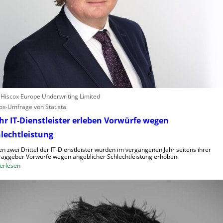
: Hiscox Europe Underwriting Limited
ox-Umfrage von Statista:
r IT-Dienstleister erleben Vorwürfe wegen
lechtleistung
n zwei Drittel der IT-Dienstleister wurden im vergangenen Jahr seitens ihrer
raggeber Vorwürfe wegen angeblicher Schlechtleistung erhoben.
:
erlesen
M
e
h
r
I