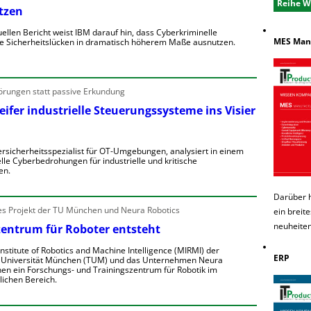
Reihe W
tzen
n
e
e
uellen Bericht weist IBM darauf hin, dass Cyberkriminelle
MES Manu
n
e Sicherheitslücken in dramatisch höherem Maße ausnutzen.
n
e
K
b
R
örungen statt passive Erkundung
e
h
e
n
ifer industrielle Steuerungssysteme ins Visier
g
V
o
o
rsicherheitsspezialist für OT-Umgebungen, analysiert in einem
n
lle Cyberbedrohungen für industrielle und kritische
w
A
en.
a
ü
n
Darüber 
W
g
D
 Projekt der TU München und Neura Robotics
ein breit
e
neuheiten
e
zentrum für Roboter entsteht
e
w
A
e
nstitute of Robotics and Machine Intelligence (MIRMI) der
e
n
ERP
 Universität München (TUM) und das Unternehmen Neura
g
nen ein Forschungs- und Trainingszentrum für Robotik im
g
e
lichen Bereich.
e
o
n
e
n
E