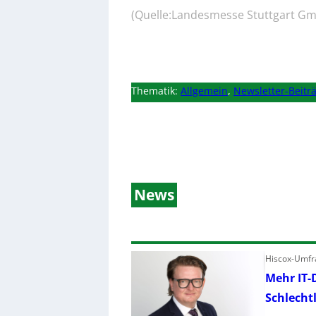
(Quelle:Landesmesse Stuttgart G
Thematik:
Allgemein
,
Newsletter-Beitr
News
Hiscox-Umfra
Mehr IT-
Schlecht