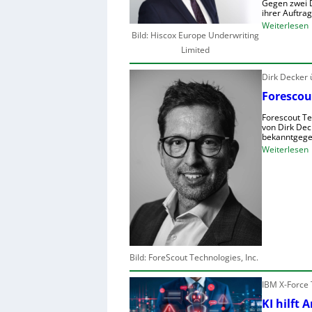
Gegen zwei D
ihrer Auftra
:
Weiterlesen
Bild: Hiscox Europe Underwriting
Limited
Dirk Decker
r
Forescou
I
Forescout Te
-
von Dirk Dec
bekanntgege
:
Weiterlesen
i
F
r
s
t
s
l
c
Bild: ForeScout Technologies, Inc.
i
s
t
IBM X-Force 
t
KI hilft 
r