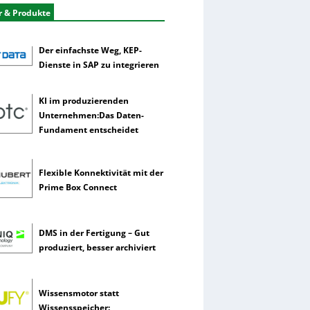
r & Produkte
Der einfachste Weg, KEP-
Dienste in SAP zu integrieren
KI im produzierenden
Unternehmen:Das Daten-
Fundament entscheidet
Flexible Konnektivität mit der
Prime Box Connect
DMS in der Fertigung – Gut
produziert, besser archiviert
Wissensmotor statt
Wissensspeicher: