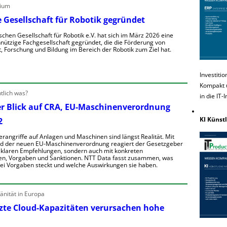
S
ium
S
ü
n
 Gesellschaft für Robotik gegründet
h
e
schen Gesellschaft für Robotik e.V. hat sich im März 2026 eine
h
Z
e
ützige Fachgesellschaft gegründet, die die Förderung von
e
w
e
, Forschung und Bildung im Bereich der Robotik zum Ziel hat.
n
a
n
n
h
d
D
Investiti
u
h
e
e
Kompakt u
u
a
n
tlich was?
e
in die IT-
er Blick auf CRA, EU-Maschinenverordnung
e
e
KI Künstl
2
u
u
e
h
m
erangriffe auf Anlagen und Maschinen sind längst Realität. Mit
u
e
e
nd der neuen EU-Maschinenverordnung reagiert der Gesetzgeber
o
n
t klaren Empfehlungen, sondern auch mit konkreten
n
G
p
ü
en, Vorgaben und Sanktionen. NTT Data fasst zusammen, was
g
e
e
rei Vorgaben steckt und welche Auswirkungen sie haben.
a
S
R
E
h
e
o
e
nität in Europa
n
b
u
n
e
te Cloud-Kapazitäten verursachen hohe
o
e
u