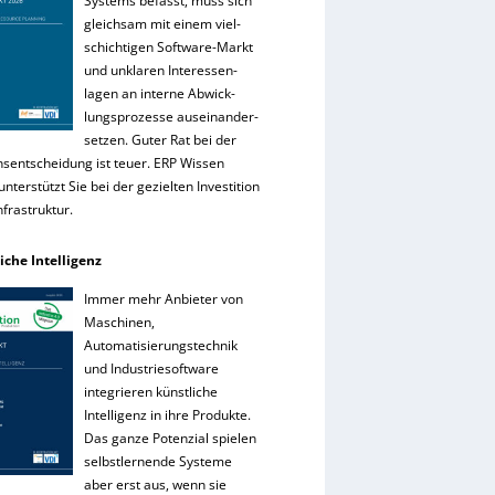
Systems befasst, muss sich
gleichsam mit einem viel-
schichtigen Software-Markt
und unklaren Interessen-
lagen an interne Abwick-
lungsprozesse auseinander-
setzen. Guter Rat bei der
onsentscheidung ist teuer. ERP Wissen
nterstützt Sie bei der gezielten Investition
Infrastruktur.
iche Intelligenz
Immer mehr Anbieter von
Maschinen,
Automatisierungstechnik
und Industriesoftware
integrieren künstliche
Intelligenz in ihre Produkte.
Das ganze Potenzial spielen
selbstlernende Systeme
aber erst aus, wenn sie