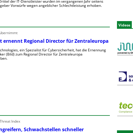
rittel der IT-Dienstleister wurden im vergangenen Jahr seitens
ggeber Vorwürfe wegen angeblicher Schlechtleistung erhoben.
M
e
Videos
h
 übernimmt
t ernennt Regional Director für Zentraleuropa
T
chnologies, ein Spezialist für Cybersicherheit, hat die Ernennung
ker (Bild) zum Regional Director für Zentraleuropa
ben.
D
e
o
n
e
e
o
u
Threat Index
e
Angreifern, Schwachstellen schneller
e