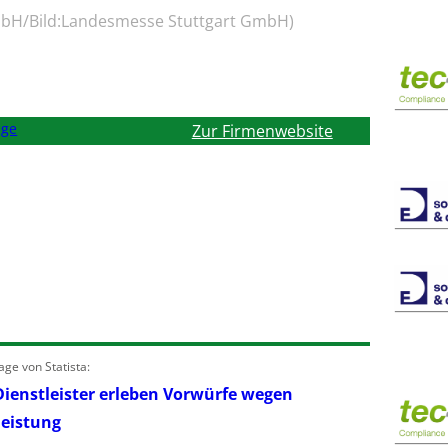
mbH/Bild:Landesmesse Stuttgart GmbH)
äge
Zur Firmenwebsite
ge von Statista:
Dienstleister erleben Vorwürfe wegen
leistung