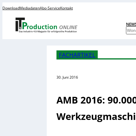
Download
Mediadaten
Abo-Service
Kontakt
NEW
S
u
c
h
FACHARTIKEL
e
n
30. Juni 2016
AMB 2016: 90.000
Werkzeugmaschi