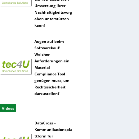
Umsetzung Ihrer
Nachhaltigkeitsvorg
aben unterstützen
kann!
Augen auf beim
Softwarekauf!
Welchen
Anforderungen ein
Material
Compliance Tool
genügen muss, um
Rechtssicherheit
darzustellen?
Videos
DataCross –
Kommunikationspla
ttform für