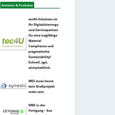
Anbieter & Produkte
tec4U-Solutions ist
Ihr Digitalisierungs-
und Servicepartner
für eine tragfähige
Material
Compliance und
pragmatische
Sustainability!
Schnell, agil,
wirtschaftlich.
MES muss heute
kein Großprojekt
mehr sein
DMS in der
Fertigung – Gut