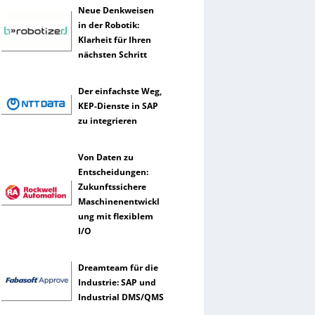
Neue Denkweisen
in der Robotik:
Klarheit für Ihren
nächsten Schritt
Der einfachste Weg,
KEP-Dienste in SAP
zu integrieren
Von Daten zu
Entscheidungen:
Zukunftssichere
Maschinenentwickl
ung mit flexiblem
I/O
Dreamteam für die
Industrie: SAP und
Industrial DMS/QMS