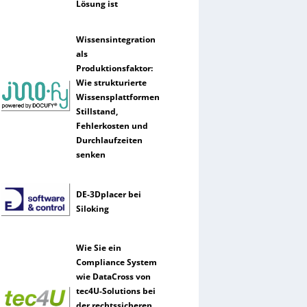
Lösung ist
Wissensintegration
als
Produktionsfaktor:
Wie strukturierte
Wissensplattformen
Stillstand,
Fehlerkosten und
Durchlaufzeiten
senken
DE-3Dplacer bei
Siloking
Wie Sie ein
Compliance System
wie DataCross von
tec4U-Solutions bei
der rechtssicheren