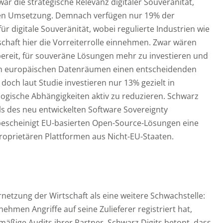
r die strategische Relevanz digitaler Souveränität,
tiven Umsetzung. Demnach verfügen nur 19% der
r digitale Souveränität, wobei regulierte Industrien wie
schaft hier die Vorreiterrolle einnehmen. Zwar wären
reit, für souveräne Lösungen mehr zu investieren und
von europäischen Datenräumen einen entscheidenden
– doch laut Studie investieren nur 13% gezielt in
ogische Abhängigkeiten aktiv zu reduzieren. Schwarz
els des neu entwickelten Software Sovereignty
bescheinigt EU-basierten Open-Source-Lösungen eine
proprietären Plattformen aus Nicht-EU-Staaten.
ernetzung der Wirtschaft als eine weitere Schwachstelle:
ehmen Angriffe auf seine Zulieferer registriert hat,
mäßige Audits ihrer Partner. Schwarz Digits betont, dass