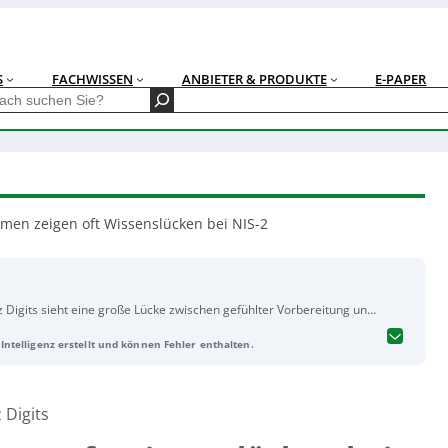
S
FACHWISSEN
ANBIETER & PRODUKTE
E-PAPER
men zeigen oft Wissenslücken bei NIS-2
 Digits sieht eine große Lücke zwischen gefühlter Vorbereitung und
ernehmen – trotz geschätzter Schäden von über 202 Mio. Euro pro
Intelligenz erstellt und können Fehler enthalten.
ittlich 17 % des IT-Etats, Maßnahmen bleiben laut Studie aber häufig
ihre Pflichten
nicht betroffen zu sein – bei umsatzstarken Kleinunternehmen (10–49
sogar 92 %. Gleichzeitig fühlen sich Unternehmen von Behörden
 Digits
ausreichend Schutz durch politische/administrative Maßnahmen. In
, mehr als die Hälfte auch Befugnisse für private Akteure. KI wird