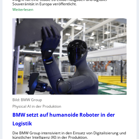
Souveränität in Europa veröffentlicht.
A
:
Weiterlesen
,
U
E
n
U
g
-
e
M
n
a
u
s
t
c
z
h
t
i
e
n
C
e
l
n
o
v
Bild: BMW Group
u
e
Physical AI in der Produktion
d
r
-
BMW setzt auf humanoide Roboter in der
o
K
Logistik
r
a
d
Die BMW Group intensiviert in den Einsatz von Digitalisierung und
p
n
künstlicher Intelligenz (KI) in der Produktion.