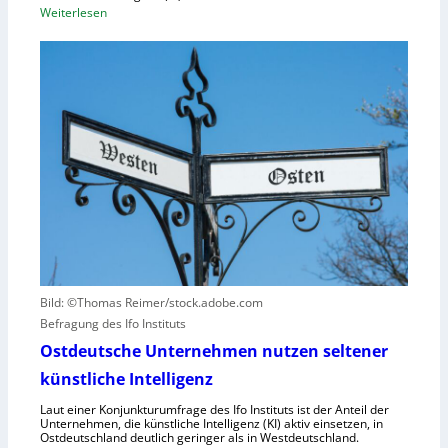
a
:
Weiterlesen
u
z
B
n
i
M
g
t
W
u
ä
s
n
t
e
d
e
t
N
n
z
I
v
t
S
e
a
-
r
u
2
u
f
r
h
s
u
a
Bild: ©Thomas Reimer/stock.adobe.com
m
c
Befragung des Ifo Instituts
a
h
n
Ostdeutsche Unternehmen nutzen seltener
e
o
künstliche Intelligenz
n
i
h
Laut einer Konjunkturumfrage des Ifo Instituts ist der Anteil der
d
o
Unternehmen, die künstliche Intelligenz (KI) aktiv einsetzen, in
e
Ostdeutschland deutlich geringer als in Westdeutschland.
h