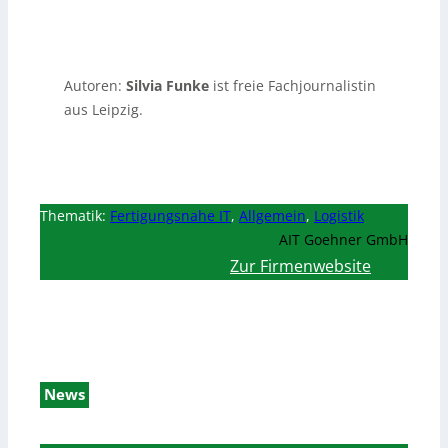
Autoren:
Silvia Funke
ist freie Fachjournalistin
aus Leipzig.
Thematik:
Fertigungsnahe IT
,
Allgemein
,
Logistik
AIT Goehner GmbH
Zur Firmenwebsite
News