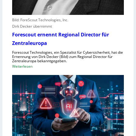
l
e
b
Bild: ForeScout Technologies, Inc.
e
Dirk Decker übernimmt
n
Forescout ernennt Regional Director für
V
o
Zentraleuropa
r
Forescout Technologies, ein Spezialist für Cybersicherheit, hat die
w
Ernennung von Dirk Decker (Bild) zum Regional Director für
ü
Zentraleuropa bekanntgegeben.
:
Weiterlesen
r
F
f
o
e
r
w
e
e
s
g
c
e
o
n
u
S
t
c
e
h