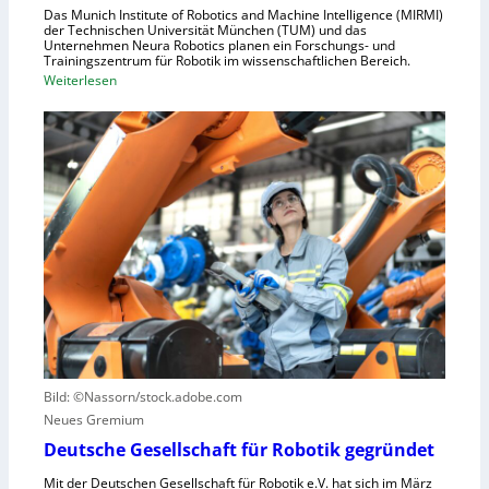
h
Das Munich Institute of Robotics and Machine Intelligence (MIRMI)
u
der Technischen Universität München (TUM) und das
n
s
Unternehmen Neura Robotics planen ein Forschungs- und
e
Trainingszentrum für Robotik im wissenschaftlichen Bereich.
t
:
Weiterlesen
l
r
E
l
i
i
e
e
n
r
l
L
a
l
e
u
e
r
s
S
n
z
t
z
u
e
e
n
u
n
u
e
t
t
r
r
z
u
u
e
n
Bild: ©Nassorn/stock.adobe.com
m
n
g
Neues Gremium
f
s
ü
Deutsche Gesellschaft für Robotik gegründet
s
r
y
Mit der Deutschen Gesellschaft für Robotik e.V. hat sich im März