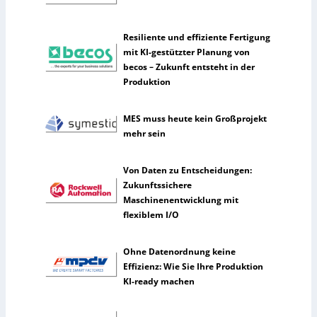
n
n
Resiliente und effiziente Fertigung
u
mit KI-gestützter Planung von
t
becos – Zukunft entsteht in der
z
Produktion
e
n
MES muss heute kein Großprojekt
s
mehr sein
e
l
t
Von Daten zu Entscheidungen:
e
Zukunftssichere
n
Maschinenentwicklung mit
e
flexiblem I/O
r
k
Ohne Datenordnung keine
ü
Effizienz: Wie Sie Ihre Produktion
n
KI-ready machen
s
t
l