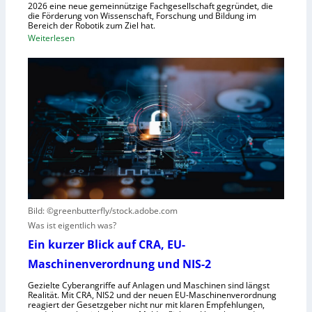
R
2026 eine neue gemeinnützige Fachgesellschaft gegründet, die
s
die Förderung von Wissenschaft, Forschung und Bildung im
o
t
Bereich der Robotik zum Ziel hat.
b
e
:
Weiterlesen
o
m
D
t
e
e
e
i
u
r
n
t
e
s
s
n
V
c
t
i
h
s
s
e
t
i
G
e
e
e
h
r
s
t
Bild: ©greenbutterfly/stock.adobe.com
n
e
Was ist eigentlich was?
e
l
h
l
Ein kurzer Blick auf CRA, EU-
m
s
Maschinenverordnung und NIS-2
e
c
Gezielte Cyberangriffe auf Anlagen und Maschinen sind längst
n
h
Realität. Mit CRA, NIS2 und der neuen EU-Maschinenverordnung
a
reagiert der Gesetzgeber nicht nur mit klaren Empfehlungen,