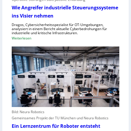
f
f
Wie Angreifer industrielle Steuerungssysteme
ü
e
ins Visier nehmen
r
r
Z
n
Dragos, Cybersicherheitsspezialist für OT-Umgebungen,
e
analysiert in einem Bericht aktuelle Cyberbedrohungen für
,
industrielle und kritische Infrastrukturen.
n
S
:
Weiterlesen
t
c
W
r
h
i
a
w
e
l
a
A
e
c
n
u
h
g
r
s
r
o
t
e
p
e
i
a
l
f
l
e
e
r
Bild: Neura Robotics
n
i
Gemeinsames Projekt der TU München und Neura Robotics
s
n
Ein Lernzentrum für Roboter entsteht
c
d