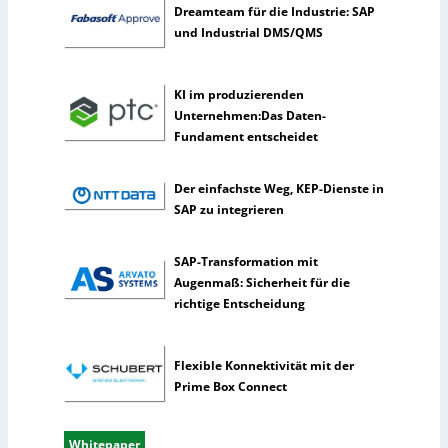
Dreamteam für die Industrie: SAP
i
und Industrial DMS/QMS
c
h
e
KI im produzierenden
I
Unternehmen:Das Daten-
n
Fundament entscheidet
t
e
l
Der einfachste Weg, KEP-Dienste in
l
SAP zu integrieren
i
g
SAP-Transformation mit
e
Augenmaß: Sicherheit für die
n
richtige Entscheidung
z
Flexible Konnektivität mit der
Prime Box Connect
Whitepaper