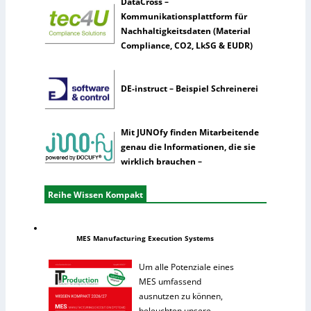
DataCross –
Kommunikationsplattform für
Nachhaltigkeitsdaten (Material
Compliance, CO2, LkSG & EUDR)
DE-instruct – Beispiel Schreinerei
Mit JUNOfy finden Mitarbeitende
genau die Informationen, die sie
wirklich brauchen –
Reihe Wissen Kompakt
MES Manufacturing Execution Systems
Um alle Potenziale eines
MES umfassend
ausnutzen zu können,
beleuchten unsere