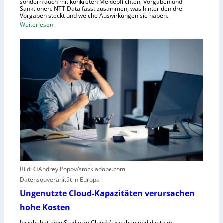
sondern auch mit konkreten Meldepflichten, Vorgaben und
f
Sanktionen. NTT Data fasst zusammen, was hinter den drei
t
Vorgaben steckt und welche Auswirkungen sie haben.
f
:
Weiterlesen
ü
E
r
i
R
n
o
k
b
u
o
r
t
z
i
e
k
r
g
B
e
l
g
i
r
c
Bild: ©Andrey Popov/stock.adobe.com
ü
k
Datensouveränität in Europa
n
a
d
u
Ungenutzte Cloud-Kapazitäten verursachen
e
f
hohe Kosten
t
C
Insight hat eine Studie zu Cloud-Ausgaben und digitaler
R