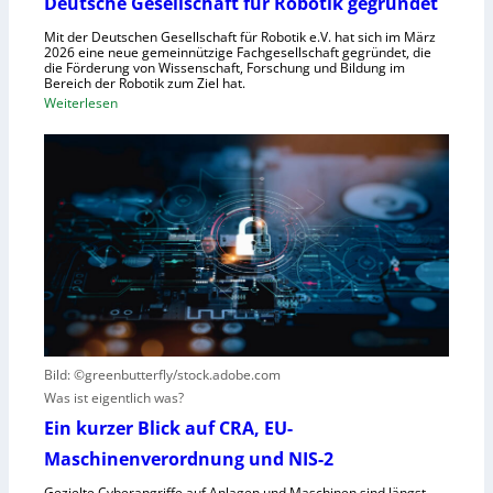
Deutsche Gesellschaft für Robotik gegründet
s
r
y
Mit der Deutschen Gesellschaft für Robotik e.V. hat sich im März
R
2026 eine neue gemeinnützige Fachgesellschaft gegründet, die
s
die Förderung von Wissenschaft, Forschung und Bildung im
o
t
Bereich der Robotik zum Ziel hat.
b
e
:
Weiterlesen
o
m
D
t
e
e
e
i
u
r
n
t
e
s
s
n
V
c
t
i
h
s
s
e
t
i
G
e
e
e
h
r
s
t
Bild: ©greenbutterfly/stock.adobe.com
n
e
Was ist eigentlich was?
e
l
h
l
Ein kurzer Blick auf CRA, EU-
m
s
Maschinenverordnung und NIS-2
e
c
Gezielte Cyberangriffe auf Anlagen und Maschinen sind längst
n