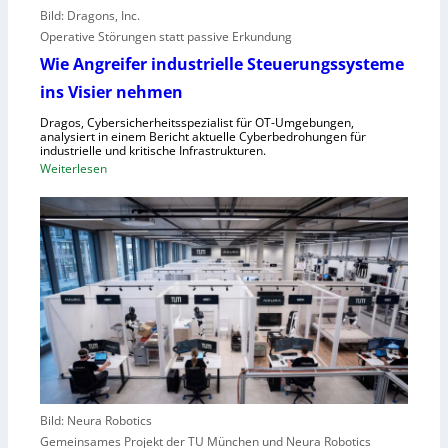
o
e
Bild: Dragons, Inc.
r
i
Operative Störungen statt passive Erkundung
f
f
Wie Angreifer industrielle Steuerungssysteme
ü
e
ins Visier nehmen
r
r
Z
n
Dragos, Cybersicherheitsspezialist für OT-Umgebungen,
e
analysiert in einem Bericht aktuelle Cyberbedrohungen für
,
industrielle und kritische Infrastrukturen.
n
S
:
Weiterlesen
t
c
W
r
h
i
a
w
e
l
a
A
e
c
n
u
h
g
r
s
r
o
t
e
p
e
i
a
l
f
l
e
e
r
Bild: Neura Robotics
n
i
Gemeinsames Projekt der TU München und Neura Robotics