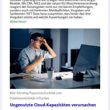
h
Realität. Mit CRA, NIS2 und der neuen EU-Maschinenverordnung
a
reagiert der Gesetzgeber nicht nur mit klaren Empfehlungen,
sondern auch mit konkreten Meldepflichten, Vorgaben und
f
Sanktionen. NTT Data fasst zusammen, was hinter den drei
t
Vorgaben steckt und welche Auswirkungen sie haben.
f
:
Weiterlesen
ü
E
r
i
R
n
o
k
b
u
o
r
t
z
i
e
k
r
g
B
e
l
g
i
r
c
Bild: ©Andrey Popov/stock.adobe.com
ü
k
Datensouveränität in Europa
n
a
d
u
Ungenutzte Cloud-Kapazitäten verursachen
e
f