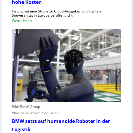
hohe Kosten
t
C
Insight hat eine Studie zu Cloud-Ausgaben und digitaler
R
Souveränität in Europa veröffentlicht.
A
:
Weiterlesen
,
U
E
n
U
g
-
e
M
n
a
u
s
t
c
z
h
t
i
e
n
C
e
l
n
o
v
Bild: BMW Group
u
e
Physical AI in der Produktion
d
r
-
BMW setzt auf humanoide Roboter in der
o
K
Logistik
r
a