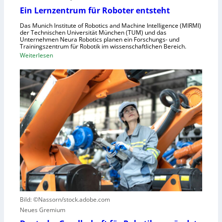
s
n
Ein Lernzentrum für Roboter entsteht
c
d
h
Das Munich Institute of Robotics and Machine Intelligence (MIRMI)
u
der Technischen Universität München (TUM) und das
n
s
Unternehmen Neura Robotics planen ein Forschungs- und
e
Trainingszentrum für Robotik im wissenschaftlichen Bereich.
t
:
Weiterlesen
l
r
E
l
i
i
e
e
n
r
l
L
a
l
e
u
e
r
s
S
n
z
t
z
u
e
e
n
u
n
u
e
t
t
r
r
z
u
u
e
n
Bild: ©Nassorn/stock.adobe.com
m
n
g
Neues Gremium
f
s
ü