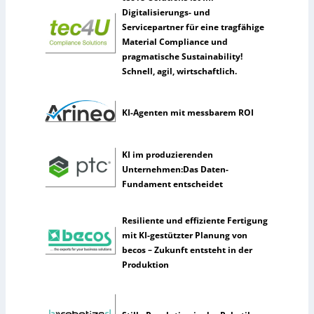
m
Digitalisierungs- und
e
Servicepartner für eine tragfähige
n
Material Compliance und
n
pragmatische Sustainability!
u
Schnell, agil, wirtschaftlich.
t
z
KI-Agenten mit messbarem ROI
e
n
s
KI im produzierenden
e
Unternehmen:Das Daten-
l
Fundament entscheidet
t
e
n
Resiliente und effiziente Fertigung
e
mit KI-gestützter Planung von
r
becos – Zukunft entsteht in der
k
Produktion
ü
n
s