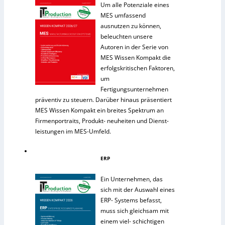
Um alle Potenziale eines
MES umfassend
ausnutzen zu können,
beleuchten unsere
Autoren in der Serie von
MES Wissen Kompakt die
erfolgskritischen Faktoren,
um
Fertigungsunternehmen
präventiv zu steuern. Darüber hinaus präsentiert
MES Wissen Kompakt ein breites Spektrum an
Firmenportraits, Produkt- neuheiten und Dienst-
leistungen im MES-Umfeld.
ERP
Ein Unternehmen, das
sich mit der Auswahl eines
ERP- Systems befasst,
muss sich gleichsam mit
einem viel- schichtigen