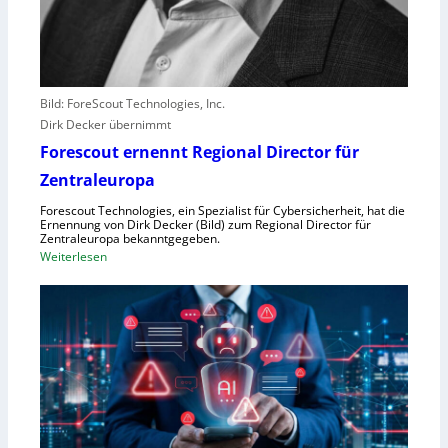
e
r
l
e
b
Bild: ForeScout Technologies, Inc.
e
Dirk Decker übernimmt
n
Forescout ernennt Regional Director für
V
o
Zentraleuropa
r
Forescout Technologies, ein Spezialist für Cybersicherheit, hat die
w
Ernennung von Dirk Decker (Bild) zum Regional Director für
ü
Zentraleuropa bekanntgegeben.
:
Weiterlesen
r
F
f
o
e
r
w
e
e
s
g
c
e
o
n
u
S
t