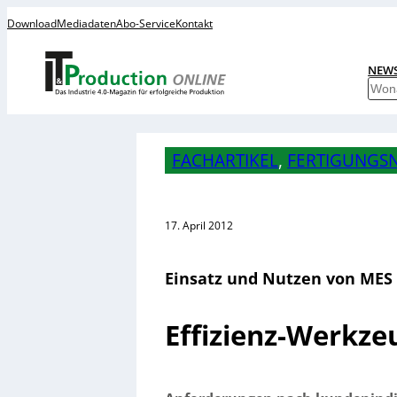
Download
Mediadaten
Abo-Service
Kontakt
NEW
S
u
c
h
FACHARTIKEL
, 
FERTIGUNGSN
e
n
17. April 2012
Einsatz und Nutzen von MES
Effizienz-Werkze