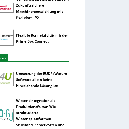
Zukunftssichere
Maschinenentwicklung mit
flexiblem I/O
Flexible Konnektivität mit der
Prime Box Connect
aper
Umsetzung der EUDR: Warum
Software allein keine
hinreichende Lösung ist
Wissensintegration als
Produktionsfaktor: Wie
strukturierte
Wissensplattformen
Stillstand, Fehlerkosten und