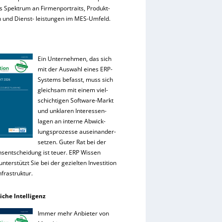
es Spektrum an Firmenportraits, Produkt-
 und Dienst- leistungen im MES-Umfeld.
Ein Unternehmen, das sich
mit der Auswahl eines ERP-
Systems befasst, muss sich
gleichsam mit einem viel-
schichtigen Software-Markt
und unklaren Interessen-
lagen an interne Abwick-
lungsprozesse auseinander-
setzen. Guter Rat bei der
onsentscheidung ist teuer. ERP Wissen
nterstützt Sie bei der gezielten Investition
Infrastruktur.
iche Intelligenz
Immer mehr Anbieter von