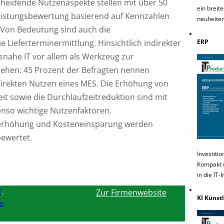
cheidende Nutzenaspekte stellen mit über 50
ein breit
eistungsbewertung basierend auf Kennzahlen
neuheiten
 Von Bedeutung sind auch die
e Lieferterminermittlung. Hinsichtlich indirekter
ERP
nahe IT vor allem als Werkzeug zur
sehen: 45 Prozent der Befragten nennen
direkten Nutzen eines MES. Die Erhöhung von
t sowie die Durchlaufzeitreduktion sind mit
nso wichtige Nutzenfaktoren.
tserhöhung und Kosteneinsparung werden
bewertet.
Investiti
Kompakt u
in die IT-
T
,
Zur Firmenwebsite
KI Künstl
on