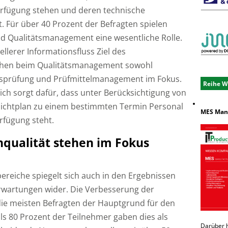
erfügung stehen und deren technische
st. Für über 40 Prozent der Befragten spielen
nd Qualitätsmanagement eine wesentliche Rolle.
llerer Informationsfluss Ziel des
ehen beim Qualitätsmanagement sowohl
ätsprüfung und Prüfmittelmanagement im Fokus.
Reihe W
ch sorgt dafür, dass unter Berücksichtigung von
hichtplan zu einem bestimmten Termin Personal
MES Manu
erfügung steht.
qualität stehen im Fokus
reiche spiegelt sich auch in den Ergebnissen
rwartungen wider. Die Verbesserung der
die meisten Befragten der Hauptgrund für den
ls 80 Prozent der Teilnehmer gaben dies als
Darüber 