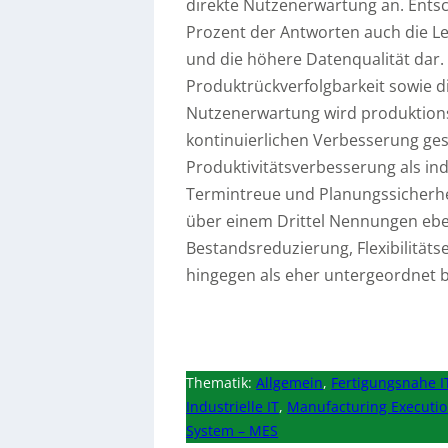
direkte Nutzenerwartung an. Ents
Prozent der Antworten auch die L
und die höhere Datenqualität dar.
Produktrückverfolgbarkeit sowie di
Nutzenerwartung wird produktions
kontinuierlichen Verbesserung ge
Produktivitätsverbesserung als in
Termintreue und Planungssicherhei
über einem Drittel Nennungen ebe
Bestandsreduzierung, Flexibilitä
hingegen als eher untergeordnet 
Thematik:
Allgemein
,
Fertigungsnahe I
Industrielle IT
,
Manufacturing Executi
System – MES