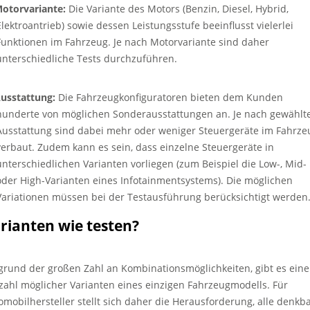
otorvariante:
Die Variante des Motors (Benzin, Diesel, Hybrid,
ktroantrieb) sowie dessen Leistungsstufe beeinflusst vielerlei
ktionen im Fahrzeug. Je nach Motorvariante sind daher
erschiedliche Tests durchzuführen.
usstattung:
Die Fahrzeugkonfiguratoren bieten dem Kunden
derte von möglichen Sonderausstattungen an. Je nach gewählt
stattung sind dabei mehr oder weniger Steuergeräte im Fahrze
baut. Zudem kann es sein, dass einzelne Steuergeräte in
erschiedlichen Varianten vorliegen (zum Beispiel die Low-, Mid-
r High-Varianten eines Infotainmentsystems). Die möglichen
iationen müssen bei der Testausführung berücksichtigt werden
rianten wie testen?
grund der großen Zahl an Kombinationsmöglichkeiten, gibt es eine
lzahl möglicher Varianten eines einzigen Fahrzeugmodells. Für
omobilhersteller stellt sich daher die Herausforderung, alle denkb