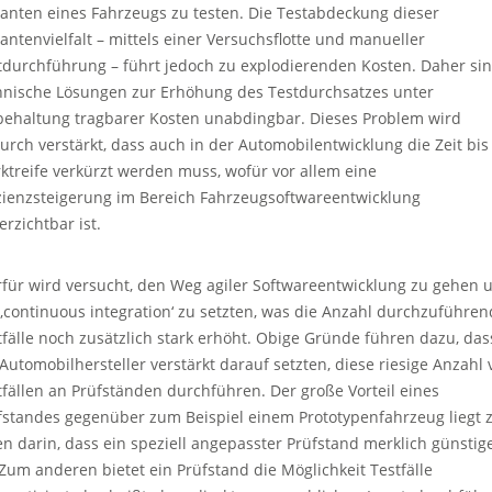
ianten eines Fahrzeugs zu testen. Die Testabdeckung dieser
iantenvielfalt – mittels einer Versuchsflotte und manueller
tdurchführung – führt jedoch zu explodierenden Kosten. Daher si
hnische Lösungen zur Erhöhung des Testdurchsatzes unter
behaltung tragbarer Kosten unabdingbar. Dieses Problem wird
urch verstärkt, dass auch in der Automobilentwicklung die Zeit bis
ktreife verkürzt werden muss, wofür vor allem eine
izienzsteigerung im Bereich Fahrzeugsoftwareentwicklung
erzichtbar ist.
rfür wird versucht, den Weg agiler Softwareentwicklung zu gehen 
 ‚continuous integration‘ zu setzten, was die Anzahl durchzuführen
tfälle noch zusätzlich stark erhöht. Obige Gründe führen dazu, das
 Automobilhersteller verstärkt darauf setzten, diese riesige Anzahl 
tfällen an Prüfständen durchführen. Der große Vorteil eines
fstandes gegenüber zum Beispiel einem Prototypenfahrzeug liegt
en darin, dass ein speziell angepasster Prüfstand merklich günstig
. Zum anderen bietet ein Prüfstand die Möglichkeit Testfälle