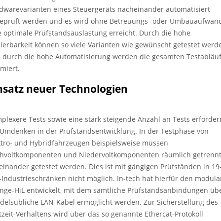
dwarevarianten eines Steuergeräts nacheinander automatisiert
eprüft werden und es wird ohne Betreuungs- oder Umbauaufwan
e optimale Prüfstandsauslastung erreicht. Durch die hohe
lierbarkeit können so viele Varianten wie gewünscht getestet werd
 durch die hohe Automatisierung werden die gesamten Testabläu
imiert.
nsatz neuer Technologien
plexere Tests sowie eine stark steigende Anzahl an Tests erforder
 Umdenken in der Prüfstandsentwicklung. In der Testphase von
ktro- und Hybridfahrzeugen beispielsweise müssen
hvoltkomponenten und Niedervoltkomponenten räumlich getrenn
einander getestet werden. Dies ist mit gängigen Prüfständen in 19
l-Industrieschränken nicht möglich. In-tech hat hierfür den modul
nge-HiL entwickelt, mit dem sämtliche Prüfstandsanbindungen üb
delsübliche LAN-Kabel ermöglicht werden. Zur Sicherstellung des
tzeit-Verhaltens wird über das so genannte Ethercat-Protokoll