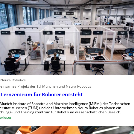
h
e
o
s
A
p
t
n
a
e
g
l
r
l
e
e
i
n
f
s
e
c
r
h
i
n
n
e
d
: Neura Robotics
l
u
insames Projekt der TU München und Neura Robotics
l
s
 Lernzentrum für Roboter entsteht
e
t
r
r
Munich Institute of Robotics and Machine Intelligence (MIRMI) der Technischen
a
i
ersität München (TUM) und das Unternehmen Neura Robotics planen ein
chungs- und Trainingszentrum für Robotik im wissenschaftlichen Bereich.
u
e
:
erlesen
s
l
E
z
l
i
u
e