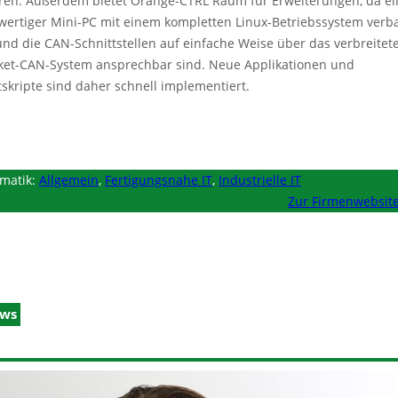
ren. Außerdem bietet Orange-CTRL Raum für Erweiterungen, da ei
lwertiger Mini-PC mit einem kompletten Linux-Betriebssystem verb
 und die CAN-Schnittstellen auf einfache Weise über das verbreitet
ket-CAN-System ansprechbar sind. Neue Applikationen und
tskripte sind daher schnell implementiert.
matik:
Allgemein
,
Fertigungsnahe IT
,
Industrielle IT
Zur Firmenwebsit
ws