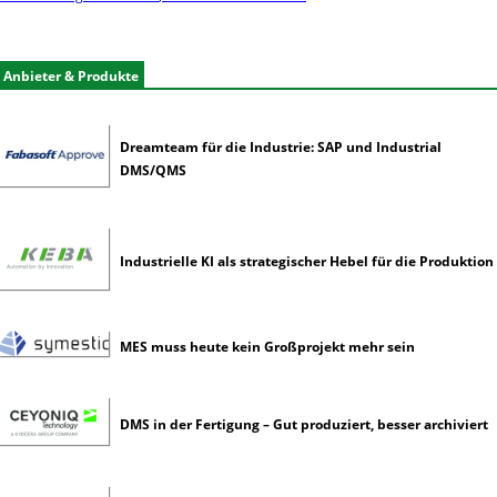
n
e
r
Anbieter & Produkte
k
ü
n
Dreamteam für die Industrie: SAP und Industrial
s
DMS/QMS
t
l
i
c
Industrielle KI als strategischer Hebel für die Produktion
h
e
I
n
MES muss heute kein Großprojekt mehr sein
t
e
l
DMS in der Fertigung – Gut produziert, besser archiviert
l
i
g