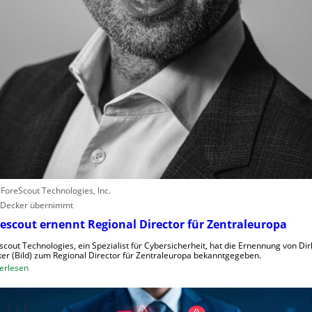
e
r
l
e
b
e
n
V
o
r
w
ü
r
: ForeScout Technologies, Inc.
f
 Decker übernimmt
e
w
escout ernennt Regional Director für Zentraleuropa
e
scout Technologies, ein Spezialist für Cybersicherheit, hat die Ernennung von Dir
g
er (Bild) zum Regional Director für Zentraleuropa bekanntgegeben.
e
:
erlesen
n
F
S
o
c
r