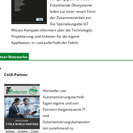
Entstehende Ökosysteme
laden zur einer neuen Form
der Zusammenarbeit ein.
Die Spezialausgabe IoT
Wissen Kompakt informiert über die Technologie,
Projektierung und Anbieter für die eigene
Applikation, in- und außerhalb der Fabrik.
tner-Netzwerke
CtrlX-Partner
Hersteller von
Automatisierungstechnik
fügen eigene und von
Partnern beigesteuerte IT-
und
Automatisierungskomponen
ten zunehmend zu