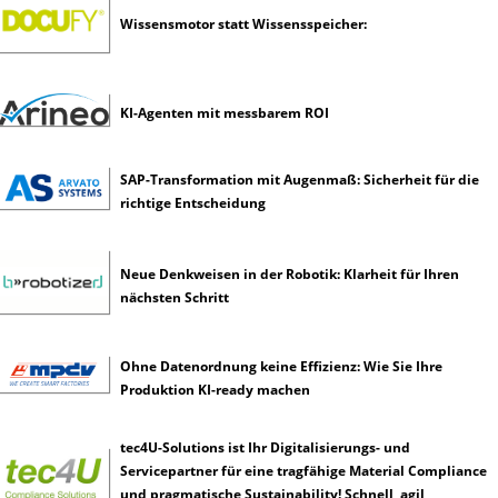
e
Wissensmotor statt Wissensspeicher:
n
z
KI-Agenten mit messbarem ROI
SAP-Transformation mit Augenmaß: Sicherheit für die
richtige Entscheidung
Neue Denkweisen in der Robotik: Klarheit für Ihren
nächsten Schritt
Ohne Datenordnung keine Effizienz: Wie Sie Ihre
Produktion KI-ready machen
tec4U-Solutions ist Ihr Digitalisierungs- und
Servicepartner für eine tragfähige Material Compliance
und pragmatische Sustainability! Schnell, agil,