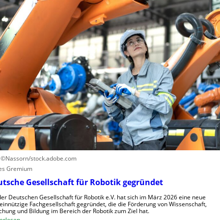
n
n
S
L
u
t
e
t
e
r
z
u
n
e
e
z
n
r
e
u
n
n
t
g
r
s
u
s
m
y
f
s
ü
t
r
e
R
: ©Nassorn/stock.adobe.com
m
o
es Gremium
e
b
tsche Gesellschaft für Robotik gegründet
i
o
n
der Deutschen Gesellschaft für Robotik e.V. hat sich im März 2026 eine neue
t
innützige Fachgesellschaft gegründet, die die Förderung von Wissenschaft,
s
e
chung und Bildung im Bereich der Robotik zum Ziel hat.
V
:
r
erlesen