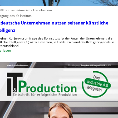
o
o
h
i
: ©Thomas Reimer/stock.adobe.com
e
d
agung des Ifo Instituts
K
e
tdeutsche Unternehmen nutzen seltener künstliche
o
R
elligenz
s
o
t
b
 einer Konjunkturumfrage des Ifo Instituts ist der Anteil der Unternehmen, die
e
tliche Intelligenz (KI) aktiv einsetzen, in Ostdeutschland deutlich geringer als in
o
deutschland.
n
t
:
erlesen
e
O
r
s
i
t
n
d
d
e
e
u
r
t
L
s
o
c
g
h
i
e
s
U