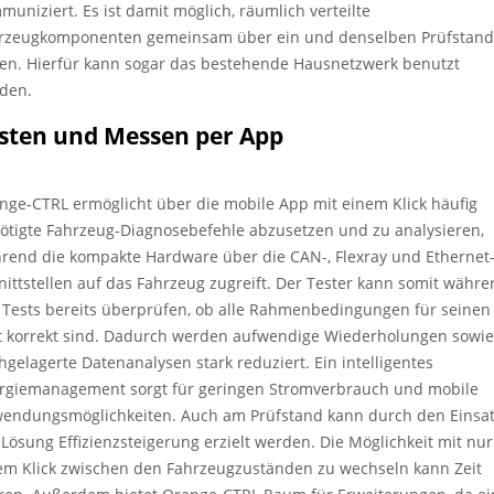
muniziert. Es ist damit möglich, räumlich verteilte
rzeugkomponenten gemeinsam über ein und denselben Prüfstand
ten. Hierfür kann sogar das bestehende Hausnetzwerk benutzt
den.
sten und Messen per App
nge-CTRL ermöglicht über die mobile App mit einem Klick häufig
ötigte Fahrzeug-Diagnosebefehle abzusetzen und zu analysieren,
rend die kompakte Hardware über die CAN-, Flexray und Ethernet
nittstellen auf das Fahrzeug zugreift. Der Tester kann somit währ
 Tests bereits überprüfen, ob alle Rahmenbedingungen für seinen
t korrekt sind. Dadurch werden aufwendige Wiederholungen sowie
hgelagerte Datenanalysen stark reduziert. Ein intelligentes
rgiemanagement sorgt für geringen Stromverbrauch und mobile
endungsmöglichkeiten. Auch am Prüfstand kann durch den Einsa
 Lösung Effizienzsteigerung erzielt werden. Die Möglichkeit mit nur
em Klick zwischen den Fahrzeugzuständen zu wechseln kann Zeit