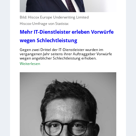
Bild: Hiscox Europe Underwriting Limited
Hiscox-Umfrage von Statista:
Mehr IT-Dienstleister erleben Vorwürfe
wegen Schlechtleistung
Gegen zwei Drittel der IT-Dienstleister wurden im
vergangenen Jahr seitens ihrer Auftraggeber Vorwürfe
wegen angeblicher Schlechtleistung erhoben.
:
Weiterlesen
M
e
h
r
I
T
-
D
i
e
n