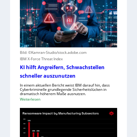
r
r
f
e
e
s
w
c
e
o
g
u
e
t
n
e
Bild: ©Kamran-Studio/stock.adobe.com
S
r
IBM X-Force Threat Index
c
n
h
KI hilft Angreifern, Schwachstellen
e
l
n
schneller auszunutzen
e
n
c
In einem aktuellen Bericht weist IBM darauf hin, dass
t
Cyberkriminelle grundlegende Sicherheitslücken in
h
R
dramatisch höherem Maße ausnutzen.
t
:
Weiterlesen
e
l
K
g
e
I
i
i
h
o
s
i
n
t
l
a
u