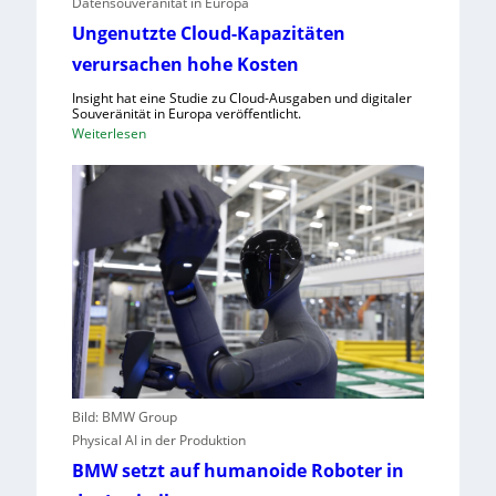
Datensouveränität in Europa
r
k
Ungenutzte Cloud-Kapazitäten
ü
a
n
verursachen hohe Kosten
u
d
f
Insight hat eine Studie zu Cloud-Ausgaben und digitaler
e
C
Souveränität in Europa veröffentlicht.
t
:
Weiterlesen
R
U
A
n
,
g
E
e
U
n
-
u
M
t
a
z
s
t
c
e
h
C
i
l
n
Bild: BMW Group
o
e
Physical AI in der Produktion
u
n
BMW setzt auf humanoide Roboter in
d
v