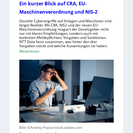
Ein kurzer Blick auf CRA, EU-
l
h
l
Maschinenverordnung und NIS-2
m
s
e
Gezielte Cyberangriffe auf Anlagen und Maschinen sind
c
n
längst Realität. Mit CRA, NIS2 und der neuen EU-
Maschinenverordnung reagiert der Gesetzgeber nicht
h
nur mit klaren Empfehlungen, sondern auch mit
a
konkreten Meldepflichten, Vorgaben und Sanktionen.
NTT Data fasst zusammen, was hinter den drei
f
Vorgaben steckt und welche Auswirkungen sie haben.
t
:
Weiterlesen
f
E
ü
i
r
n
R
k
o
u
b
r
o
z
t
e
i
r
k
B
g
l
e
i
Bild: ©Andrey Popov/stock.adobe.com
g
c