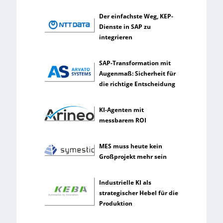
s
t
Der einfachste Weg, KEP-
l
Dienste in SAP zu
i
integrieren
c
h
SAP-Transformation mit
e
Augenmaß: Sicherheit für
I
die richtige Entscheidung
n
t
e
KI-Agenten mit
l
messbarem ROI
l
i
MES muss heute kein
g
Großprojekt mehr sein
e
n
z
Industrielle KI als
strategischer Hebel für die
Produktion