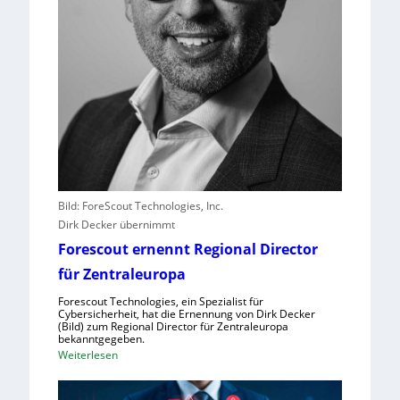
s
t
l
e
i
s
t
e
r
e
r
Bild: ForeScout Technologies, Inc.
l
Dirk Decker übernimmt
e
Forescout ernennt Regional Director
b
für Zentraleuropa
e
n
Forescout Technologies, ein Spezialist für
V
Cybersicherheit, hat die Ernennung von Dirk Decker
(Bild) zum Regional Director für Zentraleuropa
o
bekanntgegeben.
r
:
Weiterlesen
w
F
ü
o