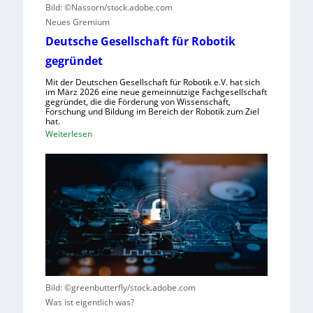
r
u
t
Bild: ©Nassorn/stock.adobe.com
u
n
z
Neues Gremium
m
g
e
Deutsche Gesellschaft für Robotik
f
s
n
gegründet
ü
s
r
y
Mit der Deutschen Gesellschaft für Robotik e.V. hat sich
R
im März 2026 eine neue gemeinnützige Fachgesellschaft
s
gegründet, die die Förderung von Wissenschaft,
o
t
Forschung und Bildung im Bereich der Robotik zum Ziel
b
hat.
e
:
Weiterlesen
o
m
D
t
e
e
e
i
u
r
n
t
e
s
s
n
V
c
t
i
h
s
s
e
t
i
G
e
e
e
h
r
Bild: ©greenbutterfly/stock.adobe.com
s
t
n
Was ist eigentlich was?
e
e