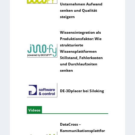
Unternehmen Aufwand
senken und Qualität
steigern
Wissensintegration als
Produktionsfaktor: Wie
strukturierte
Wissensplattformen
Stillstand, Fehlerkosten
und Durchlaufzeiten
senken
DE-3Dplacer bei Siloking
Videos
DataCross –
Kommunikationsplattfor