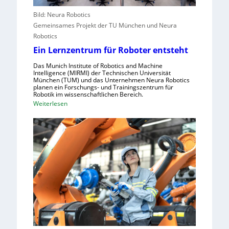
f
e
o
Bild: Neura Robotics
e
l
p
Gemeinsames Projekt der TU München und Neura
r
l
a
Robotics
i
e
Ein Lernzentrum für Roboter entsteht
n
n
d
s
Das Munich Institute of Robotics and Machine
u
c
Intelligence (MIRMI) der Technischen Universität
München (TUM) und das Unternehmen Neura Robotics
s
h
planen ein Forschungs- und Trainingszentrum für
t
n
Robotik im wissenschaftlichen Bereich.
:
Weiterlesen
r
e
E
i
l
i
e
l
n
l
e
L
l
r
e
e
a
r
S
u
n
t
s
z
e
z
e
u
u
n
e
n
t
r
u