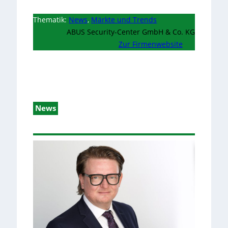
Thematik:
News
,
Märkte und Trends
ABUS Security-Center GmbH & Co. KG
Zur Firmenwebsite
News