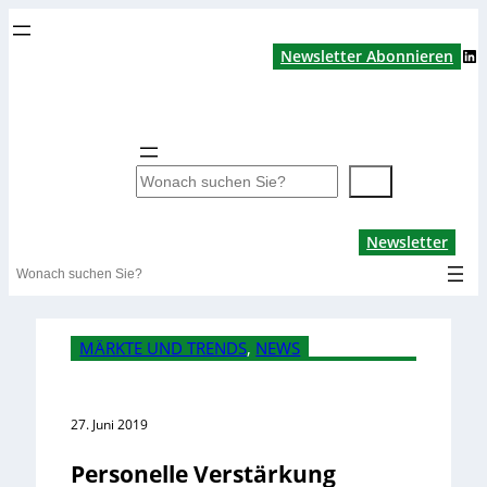
LinkedIn
Newsletter Abonnieren
S
u
c
Lin
Newsletter
h
Search
e
n
MÄRKTE UND TRENDS
, 
NEWS
27. Juni 2019
Personelle Verstärkung