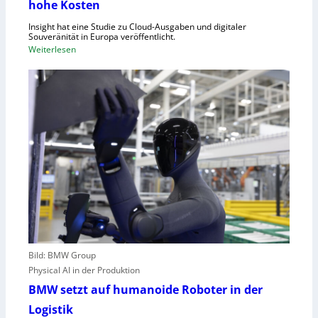
hohe Kosten
t
C
Insight hat eine Studie zu Cloud-Ausgaben und digitaler
R
Souveränität in Europa veröffentlicht.
A
:
Weiterlesen
,
U
E
n
U
g
-
e
M
n
a
u
s
t
c
z
h
t
i
e
n
C
e
l
n
o
v
Bild: BMW Group
u
e
Physical AI in der Produktion
d
r
-
BMW setzt auf humanoide Roboter in der
o
K
Logistik
r
a