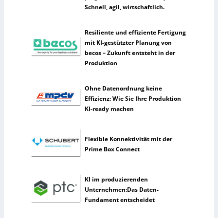
t
Schnell, agil, wirtschaftlich.
l
i
Resiliente und effiziente Fertigung
c
mit KI-gestützter Planung von
h
becos – Zukunft entsteht in der
e
Produktion
I
n
t
Ohne Datenordnung keine
e
Effizienz: Wie Sie Ihre Produktion
l
KI-ready machen
l
i
g
Flexible Konnektivität mit der
e
Prime Box Connect
n
z
KI im produzierenden
Unternehmen:Das Daten-
Fundament entscheidet