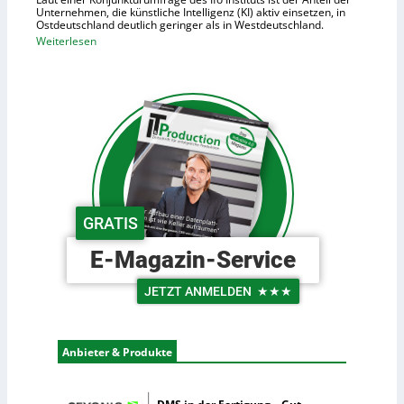
d
o
Unternehmen, die künstliche Intelligenz (KI) aktiv einsetzen, in
e
Ostdeutschland deutlich geringer als in Westdeutschland.
h
R
:
Weiterlesen
e
o
O
K
b
s
o
o
t
s
t
d
t
e
e
e
r
u
n
i
t
n
s
d
c
GRATIS
e
h
r
e
E-Magazin-Service
L
U
o
n
JETZT ANMELDEN
★★★
g
t
i
e
s
r
Anbieter & Produkte
t
n
i
e
k
h