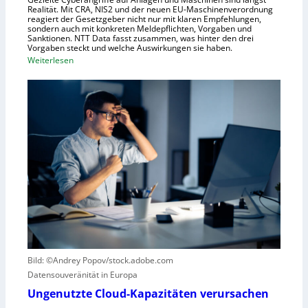
h
Realität. Mit CRA, NIS2 und der neuen EU-Maschinenverordnung
a
reagiert der Gesetzgeber nicht nur mit klaren Empfehlungen,
sondern auch mit konkreten Meldepflichten, Vorgaben und
f
Sanktionen. NTT Data fasst zusammen, was hinter den drei
t
Vorgaben steckt und welche Auswirkungen sie haben.
f
:
Weiterlesen
ü
E
r
i
R
n
o
k
b
u
o
r
t
z
i
e
k
r
g
B
e
l
g
i
r
c
Bild: ©Andrey Popov/stock.adobe.com
ü
k
Datensouveränität in Europa
n
a
d
u
Ungenutzte Cloud-Kapazitäten verursachen
e
f