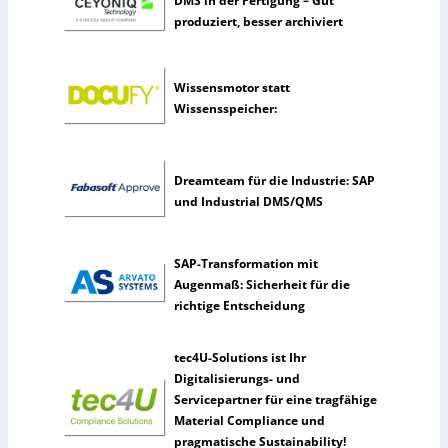
DMS in der Fertigung – Gut
m
produziert, besser archiviert
e
n
n
Wissensmotor statt
u
Wissensspeicher:
t
z
e
Dreamteam für die Industrie: SAP
n
und Industrial DMS/QMS
s
e
l
SAP-Transformation mit
t
Augenmaß: Sicherheit für die
e
richtige Entscheidung
n
e
r
tec4U-Solutions ist Ihr
k
Digitalisierungs- und
ü
Servicepartner für eine tragfähige
n
Material Compliance und
s
pragmatische Sustainability!