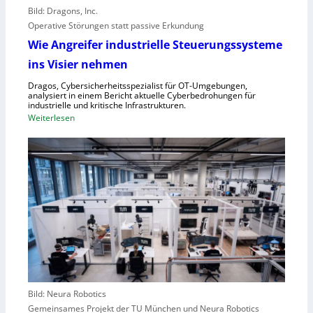
o
e
Bild: Dragons, Inc.
r
i
Operative Störungen statt passive Erkundung
f
f
Wie Angreifer industrielle Steuerungssysteme
ü
e
ins Visier nehmen
r
r
Z
n
Dragos, Cybersicherheitsspezialist für OT-Umgebungen,
e
analysiert in einem Bericht aktuelle Cyberbedrohungen für
,
industrielle und kritische Infrastrukturen.
n
S
:
Weiterlesen
t
c
W
r
h
i
a
w
e
l
a
A
e
c
n
u
h
g
r
s
r
o
t
e
p
e
i
a
l
f
l
e
e
r
Bild: Neura Robotics
n
i
Gemeinsames Projekt der TU München und Neura Robotics