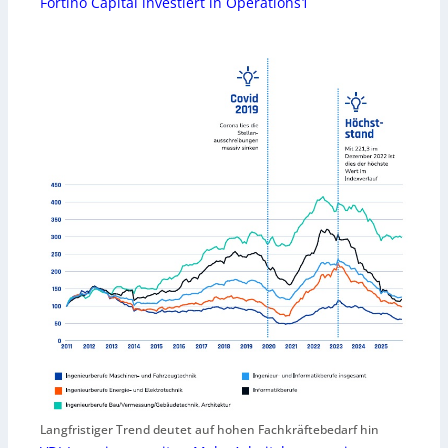
Fortino Capital investiert in Operations1
Langfristiger Trend deutet auf hohen Fachkräftebedarf hin