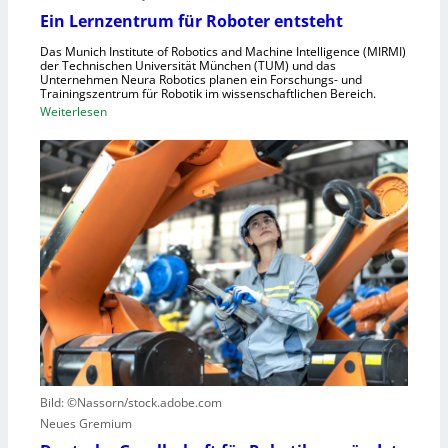
s
n
Ein Lernzentrum für Roboter entsteht
c
d
h
Das Munich Institute of Robotics and Machine Intelligence (MIRMI)
u
der Technischen Universität München (TUM) und das
n
s
Unternehmen Neura Robotics planen ein Forschungs- und
e
Trainingszentrum für Robotik im wissenschaftlichen Bereich.
t
:
Weiterlesen
l
r
E
l
i
i
e
e
n
r
l
L
a
l
e
u
e
r
s
S
n
z
t
z
u
e
e
n
u
n
u
e
t
t
r
r
z
u
u
e
n
Bild: ©Nassorn/stock.adobe.com
m
n
g
Neues Gremium
f
s
ü