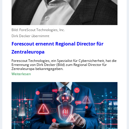
e
r
l
e
b
Bild: ForeScout Technologies, Inc.
e
Dirk Decker übernimmt
n
Forescout ernennt Regional Director für
V
o
Zentraleuropa
r
Forescout Technologies, ein Spezialist für Cybersicherheit, hat die
w
Ernennung von Dirk Decker (Bild) zum Regional Director für
ü
Zentraleuropa bekanntgegeben.
:
Weiterlesen
r
F
f
o
e
r
w
e
e
s
g
c
e
o
n
u
S
t