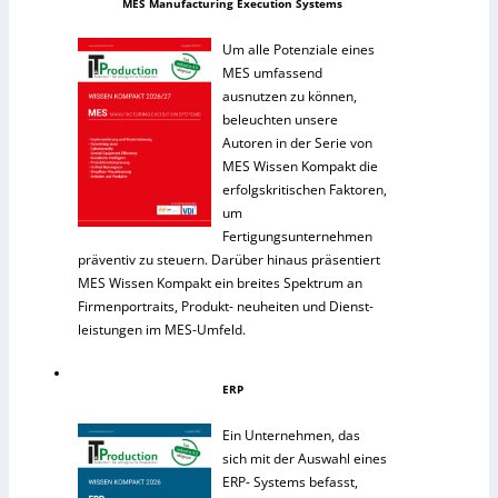
MES Manufacturing Execution Systems
Um alle Potenziale eines
MES umfassend
ausnutzen zu können,
beleuchten unsere
Autoren in der Serie von
MES Wissen Kompakt die
erfolgskritischen Faktoren,
um
Fertigungsunternehmen
präventiv zu steuern. Darüber hinaus präsentiert
MES Wissen Kompakt ein breites Spektrum an
Firmenportraits, Produkt- neuheiten und Dienst-
leistungen im MES-Umfeld.
ERP
Ein Unternehmen, das
sich mit der Auswahl eines
ERP- Systems befasst,