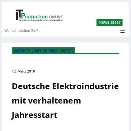
Lin
Newsletter
Search
MÄRKTE UND TRENDS
, 
NEWS
12. März 2019
Deutsche Elektroindustrie
mit verhaltenem
Jahresstart