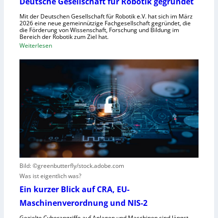
Deutsche Gesellschaft für Robotik gegründet
s
r
y
Mit der Deutschen Gesellschaft für Robotik e.V. hat sich im März
R
2026 eine neue gemeinnützige Fachgesellschaft gegründet, die
s
die Förderung von Wissenschaft, Forschung und Bildung im
o
t
Bereich der Robotik zum Ziel hat.
b
e
:
Weiterlesen
o
m
D
t
e
e
e
i
u
r
n
t
e
s
s
n
V
c
t
i
h
s
s
e
t
i
G
e
e
e
h
r
s
t
Bild: ©greenbutterfly/stock.adobe.com
n
e
Was ist eigentlich was?
e
l
h
l
Ein kurzer Blick auf CRA, EU-
m
s
Maschinenverordnung und NIS-2
e
c
Gezielte Cyberangriffe auf Anlagen und Maschinen sind längst
n