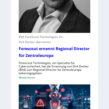
l
e
i
s
t
e
r
Bild: ForeScout Technologies, Inc.
e
Dirk Decker übernimmt
r
l
Forescout ernennt Regional Director
e
für Zentraleuropa
b
e
Forescout Technologies, ein Spezialist für
Cybersicherheit, hat die Ernennung von Dirk Decker
n
(Bild) zum Regional Director für Zentraleuropa
V
bekanntgegeben.
:
Weiterlesen
o
F
r
o
w
r
ü
e
r
s
f
c
e