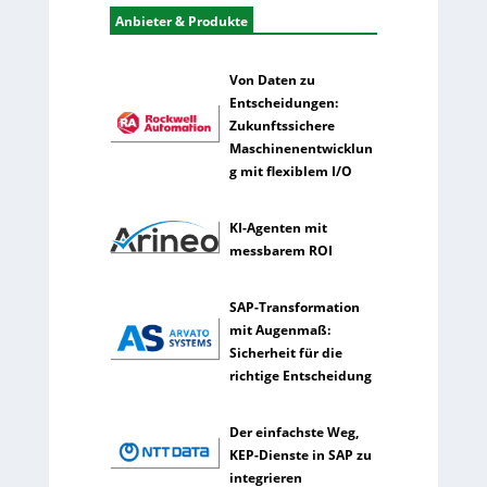
u
Anbieter & Produkte
t
z
Von Daten zu
e
Entscheidungen:
n
Zukunftssichere
s
Maschinenentwicklun
e
g mit flexiblem I/O
l
t
e
KI-Agenten mit
n
messbarem ROI
e
r
SAP-Transformation
k
mit Augenmaß:
ü
Sicherheit für die
n
richtige Entscheidung
s
t
l
Der einfachste Weg,
i
KEP-Dienste in SAP zu
c
integrieren