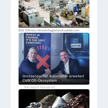
Wie ist der Stand der OT-Sicherheit?
Bild: ©Dmitry Vereshchagin/stock.adobe.com
Grossenbacher Automation erweitert
CtrlX OS-Ökosystem
Bild: Bosch Rexroth AG