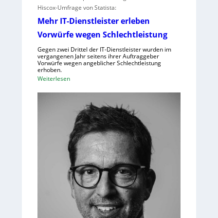
Hiscox-Umfrage von Statista:
Mehr IT-Dienstleister erleben
Vorwürfe wegen Schlechtleistung
Gegen zwei Drittel der IT-Dienstleister wurden im
vergangenen Jahr seitens ihrer Auftraggeber
Vorwürfe wegen angeblicher Schlechtleistung
erhoben.
:
Weiterlesen
M
e
h
r
I
T
-
D
i
e
n
s
t