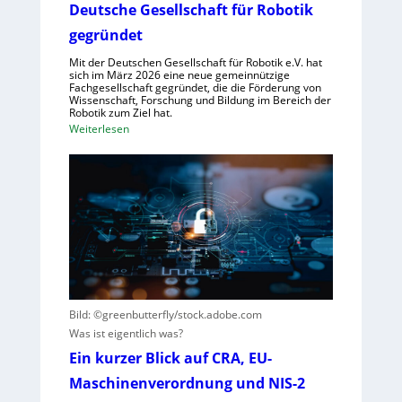
s
Deutsche Gesellschaft für Robotik
m
s
f
gegründet
y
ü
Mit der Deutschen Gesellschaft für Robotik e.V. hat
s
r
sich im März 2026 eine neue gemeinnützige
t
Fachgesellschaft gegründet, die die Förderung von
R
Wissenschaft, Forschung und Bildung im Bereich der
e
o
Robotik zum Ziel hat.
m
b
:
Weiterlesen
e
o
D
i
t
e
n
e
u
s
r
t
V
e
s
i
n
c
s
t
h
i
s
e
e
t
G
r
e
Bild: ©greenbutterfly/stock.adobe.com
e
n
h
Was ist eigentlich was?
s
e
t
e
Ein kurzer Blick auf CRA, EU-
h
l
Maschinenverordnung und NIS-2
m
l