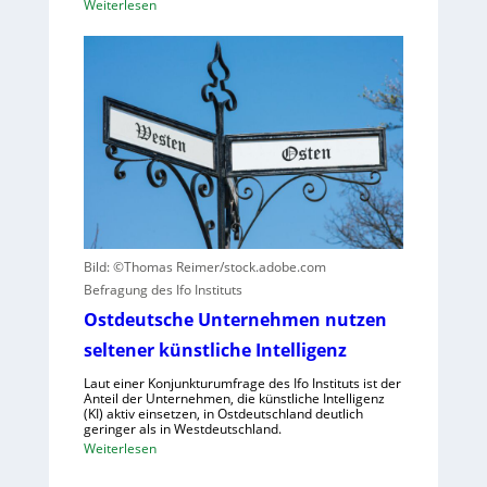
:
Weiterlesen
o
p
B
r
a
M
d
z
W
n
i
s
u
t
e
n
ä
t
g
t
z
u
e
t
n
n
a
d
v
u
N
e
f
I
r
Bild: ©Thomas Reimer/stock.adobe.com
h
S
u
Befragung des Ifo Instituts
u
-
r
Ostdeutsche Unternehmen nutzen
m
2
s
a
seltener künstliche Intelligenz
a
n
c
Laut einer Konjunkturumfrage des Ifo Instituts ist der
o
h
Anteil der Unternehmen, die künstliche Intelligenz
(KI) aktiv einsetzen, in Ostdeutschland deutlich
i
e
geringer als in Westdeutschland.
d
n
:
Weiterlesen
e
h
O
R