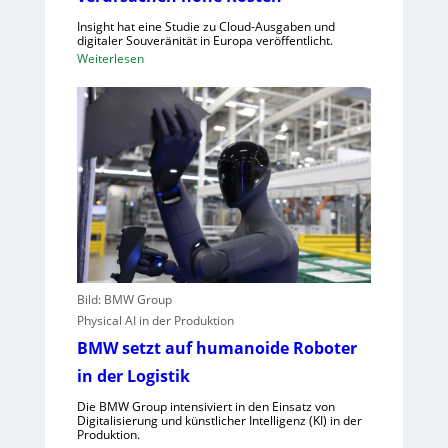
n
u
d
Insight hat eine Studie zu Cloud-Ausgaben und
f
digitaler Souveränität in Europa veröffentlicht.
e
C
:
Weiterlesen
t
R
U
A
n
,
g
E
e
U
n
-
u
M
t
a
z
s
t
c
e
h
C
Bild: BMW Group
i
l
Physical AI in der Produktion
n
o
BMW setzt auf humanoide Roboter
e
u
n
d
in der Logistik
v
-
Die BMW Group intensiviert in den Einsatz von
e
K
Digitalisierung und künstlicher Intelligenz (KI) in der
r
Produktion.
a