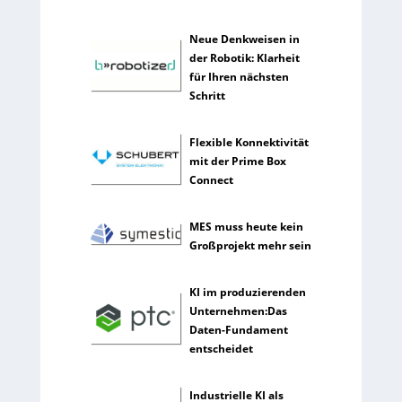
h
e
Neue Denkweisen in
I
der Robotik: Klarheit
n
für Ihren nächsten
t
Schritt
e
l
Flexible Konnektivität
l
mit der Prime Box
i
Connect
g
e
n
MES muss heute kein
z
Großprojekt mehr sein
KI im produzierenden
Unternehmen:Das
Daten-Fundament
entscheidet
Industrielle KI als