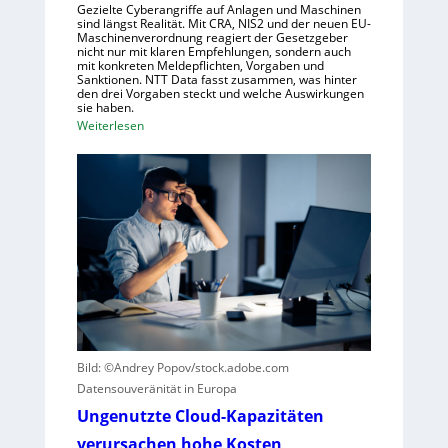
e
s
Gezielte Cyberangriffe auf Anlagen und Maschinen
n
sind längst Realität. Mit CRA, NIS2 und der neuen EU-
c
Maschinenverordnung reagiert der Gesetzgeber
h
nicht nur mit klaren Empfehlungen, sondern auch
mit konkreten Meldepflichten, Vorgaben und
a
Sanktionen. NTT Data fasst zusammen, was hinter
f
den drei Vorgaben steckt und welche Auswirkungen
sie haben.
t
:
Weiterlesen
f
E
ü
i
r
n
R
k
o
u
b
r
o
z
t
e
i
r
k
B
g
l
e
Bild: ©Andrey Popov/stock.adobe.com
i
g
Datensouveränität in Europa
c
r
Ungenutzte Cloud-Kapazitäten
k
ü
a
verursachen hohe Kosten