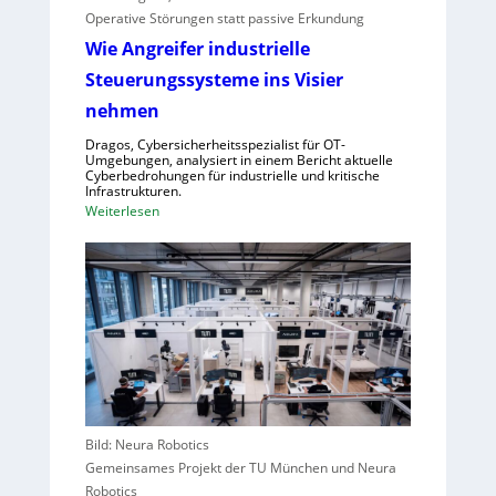
e
r
Operative Störungen statt passive Erkundung
c
e
Wie Angreifer industrielle
t
i
Steuerungssysteme ins Visier
o
f
r
nehmen
e
f
r
Dragos, Cybersicherheitsspezialist für OT-
ü
n
Umgebungen, analysiert in einem Bericht aktuelle
r
Cyberbedrohungen für industrielle und kritische
,
Infrastrukturen.
Z
S
:
Weiterlesen
e
c
W
n
h
i
t
w
e
r
a
A
a
c
n
l
h
g
e
s
r
u
t
e
r
e
i
o
l
f
Bild: Neura Robotics
p
l
e
Gemeinsames Projekt der TU München und Neura
a
e
r
Robotics