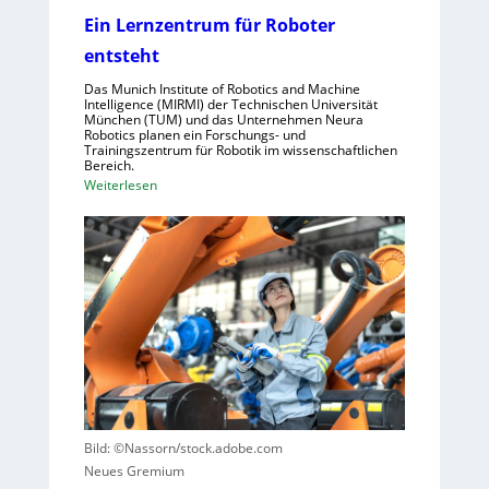
n
i
Ein Lernzentrum für Roboter
s
n
entsteht
c
d
h
u
Das Munich Institute of Robotics and Machine
n
Intelligence (MIRMI) der Technischen Universität
s
München (TUM) und das Unternehmen Neura
e
t
Robotics planen ein Forschungs- und
l
Trainingszentrum für Robotik im wissenschaftlichen
r
Bereich.
l
i
:
Weiterlesen
e
e
E
r
l
i
a
l
n
u
e
L
s
S
e
z
t
r
u
e
n
n
u
z
u
e
e
t
r
n
z
u
t
e
Bild: ©Nassorn/stock.adobe.com
n
r
n
Neues Gremium
g
u