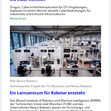
r
Z
n
Dragos, Cybersicherheitsspezialist für OT-Umgebungen,
e
analysiert in einem Bericht aktuelle Cyberbedrohungen für
,
industrielle und kritische Infrastrukturen.
n
S
:
Weiterlesen
t
c
W
r
h
i
a
w
e
l
a
A
e
c
n
u
h
g
r
s
r
o
t
e
p
e
i
a
l
f
l
e
e
r
Bild: Neura Robotics
n
i
Gemeinsames Projekt der TU München und Neura Robotics
s
n
Ein Lernzentrum für Roboter entsteht
c
d
h
Das Munich Institute of Robotics and Machine Intelligence (MIRMI)
u
der Technischen Universität München (TUM) und das
n
s
Unternehmen Neura Robotics planen ein Forschungs- und
e
Trainingszentrum für Robotik im wissenschaftlichen Bereich.