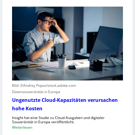
ü
E
r
i
R
n
o
k
b
u
o
r
t
z
i
e
k
r
g
B
e
l
g
i
r
c
Bild: ©Andrey Popov/stock.adobe.com
ü
k
Datensouveränität in Europa
n
a
d
u
Ungenutzte Cloud-Kapazitäten verursachen
e
f
hohe Kosten
t
C
Insight hat eine Studie zu Cloud-Ausgaben und digitaler
R
Souveränität in Europa veröffentlicht.
A
:
Weiterlesen
,
U