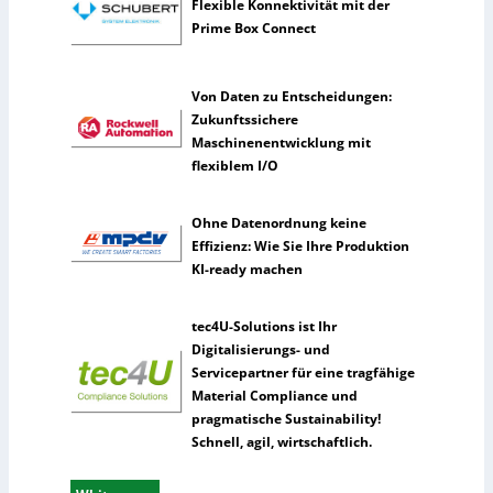
Flexible Konnektivität mit der
e
Prime Box Connect
I
n
t
Von Daten zu Entscheidungen:
e
Zukunftssichere
l
Maschinenentwicklung mit
l
flexiblem I/O
i
g
Ohne Datenordnung keine
e
Effizienz: Wie Sie Ihre Produktion
n
KI-ready machen
z
tec4U-Solutions ist Ihr
Digitalisierungs- und
Servicepartner für eine tragfähige
Material Compliance und
pragmatische Sustainability!
Schnell, agil, wirtschaftlich.