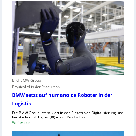
E
n
U
g
-
e
M
n
a
u
s
t
c
z
h
t
i
e
n
C
e
l
n
o
v
Bild: BMW Group
u
e
Physical AI in der Produktion
d
r
-
BMW setzt auf humanoide Roboter in der
o
K
Logistik
r
a
d
Die BMW Group intensiviert in den Einsatz von Digitalisierung und
p
n
künstlicher Intelligenz (KI) in der Produktion.
a
:
Weiterlesen
u
z
B
n
i
M
g