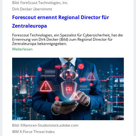
Bild: ForeScout Technologies, Inc.
e
Dirk Decker übernimmt
n
Forescout ernennt Regional Director für
V
o
Zentraleuropa
r
Forescout Technologies, ein Spezialist für Cybersicherheit, hat die
w
Ernennung von Dirk Decker (Bild) zum Regional Director für
ü
Zentraleuropa bekanntgegeben.
:
Weiterlesen
r
F
f
o
e
r
w
e
e
s
g
c
e
o
n
u
S
t
c
e
h
r
l
Bild: ©Kamran-Studio/stock.adobe.com
n
e
IBM X-Force Threat Index
e
c