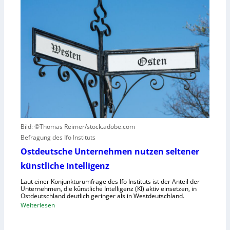
t
W
u
ä
s
n
t
e
d
e
t
N
n
z
I
v
t
S
e
a
-
r
u
2
u
f
r
h
s
u
a
Bild: ©Thomas Reimer/stock.adobe.com
m
c
Befragung des Ifo Instituts
a
h
n
Ostdeutsche Unternehmen nutzen seltener
e
o
künstliche Intelligenz
n
i
h
Laut einer Konjunkturumfrage des Ifo Instituts ist der Anteil der
d
o
Unternehmen, die künstliche Intelligenz (KI) aktiv einsetzen, in
e
Ostdeutschland deutlich geringer als in Westdeutschland.
h
R
:
Weiterlesen
e
o
O
K
b
s