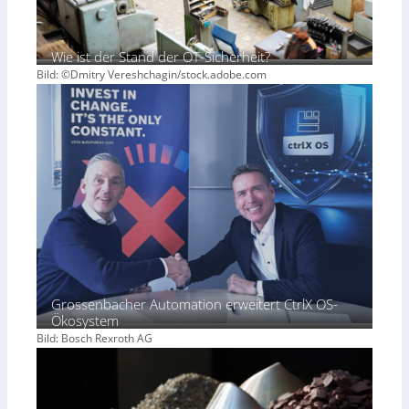
Wie ist der Stand der OT-Sicherheit?
Bild: ©Dmitry Vereshchagin/stock.adobe.com
Grossenbacher Automation erweitert CtrlX OS-
Ökosystem
Bild: Bosch Rexroth AG