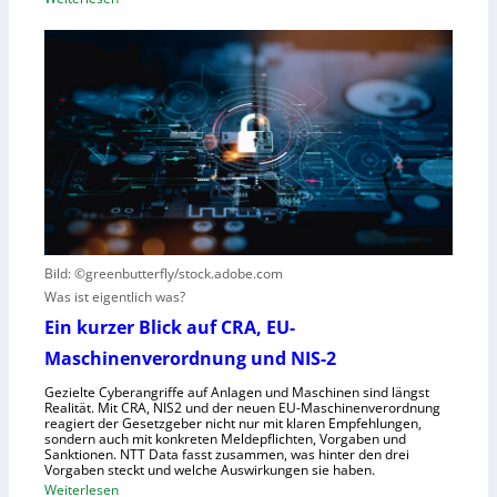
o
m
D
t
e
e
e
i
u
r
n
t
e
s
s
n
V
c
t
i
h
s
s
e
t
i
G
e
e
e
h
r
s
t
Bild: ©greenbutterfly/stock.adobe.com
n
e
Was ist eigentlich was?
e
l
h
l
Ein kurzer Blick auf CRA, EU-
m
s
Maschinenverordnung und NIS-2
e
c
Gezielte Cyberangriffe auf Anlagen und Maschinen sind längst
n
h
Realität. Mit CRA, NIS2 und der neuen EU-Maschinenverordnung
a
reagiert der Gesetzgeber nicht nur mit klaren Empfehlungen,
sondern auch mit konkreten Meldepflichten, Vorgaben und
f
Sanktionen. NTT Data fasst zusammen, was hinter den drei
t
Vorgaben steckt und welche Auswirkungen sie haben.
f
:
Weiterlesen