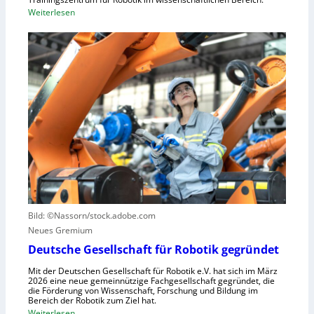
t
:
Weiterlesen
l
r
E
l
i
i
e
e
n
r
l
L
a
l
e
u
e
r
s
S
n
z
t
z
u
e
e
n
u
n
u
e
t
t
r
r
z
u
u
e
n
Bild: ©Nassorn/stock.adobe.com
m
n
g
Neues Gremium
f
s
ü
Deutsche Gesellschaft für Robotik gegründet
s
r
y
Mit der Deutschen Gesellschaft für Robotik e.V. hat sich im März
R
2026 eine neue gemeinnützige Fachgesellschaft gegründet, die
s
die Förderung von Wissenschaft, Forschung und Bildung im
o
t
Bereich der Robotik zum Ziel hat.
b
e
:
Weiterlesen