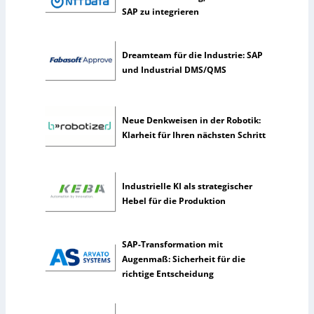
u
SAP zu integrieren
t
z
e
Dreamteam für die Industrie: SAP
n
und Industrial DMS/QMS
s
e
l
Neue Denkweisen in der Robotik:
t
Klarheit für Ihren nächsten Schritt
e
n
e
r
Industrielle KI als strategischer
k
Hebel für die Produktion
ü
n
s
SAP-Transformation mit
t
Augenmaß: Sicherheit für die
l
richtige Entscheidung
i
c
h