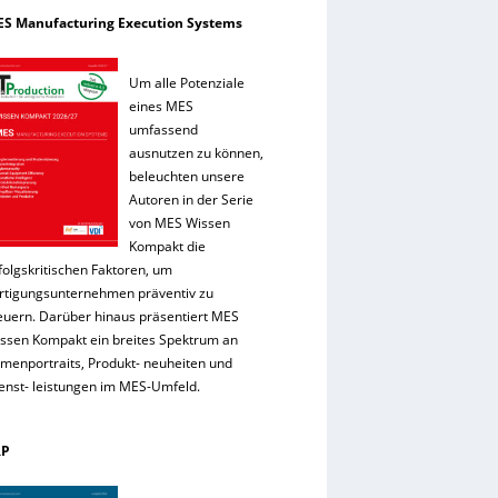
S Manufacturing Execution Systems
Um alle Potenziale
eines MES
umfassend
ausnutzen zu können,
beleuchten unsere
Autoren in der Serie
von MES Wissen
Kompakt die
folgskritischen Faktoren, um
rtigungsunternehmen präventiv zu
euern. Darüber hinaus präsentiert MES
ssen Kompakt ein breites Spektrum an
rmenportraits, Produkt- neuheiten und
enst- leistungen im MES-Umfeld.
RP