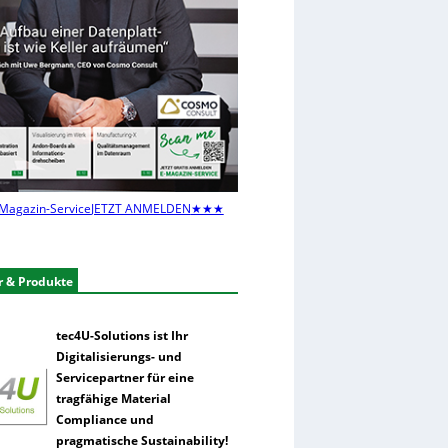
Magazin-Service
JETZT ANMELDEN
★★★
r & Produkte
tec4U-Solutions ist Ihr
Digitalisierungs- und
Servicepartner für eine
tragfähige Material
Compliance und
pragmatische Sustainability!