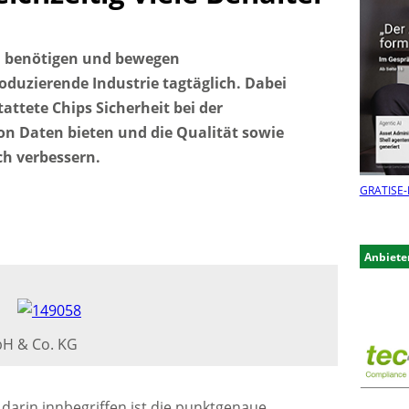
n benötigen und bewegen
duzierende Industrie tagtäglich. Dabei
ttete Chips Sicherheit bei der
n Daten bieten und die Qualität sowie
ch verbessern.
GRATIS
E-
Anbiete
bH & Co. KG
darin innbegriffen ist die punktgenaue