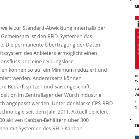
ME
weile zur Standard-Abwicklung innerhalb der
. Gemeinsam ist den RFID-Systemen das
se. Die permanente Übertragung der Daten
ftssystem des Anbieters ermöglicht einen
ionsfluss und eine reibungslose
klen können so auf ein Minimum reduziert und
er
timiert werden. Andererseits können
Fe
e Bedarfsspitzen und Saisongeschäft,
st
position im Zentrallager der Würth Industrie
Wi
Fi
lich angepasst werden. Unter der Marke CPS-RFID
Di
chnologie seit dem Jahr 2011. Aktuell beliefert
0 aktiven Kanban-Behältern über 300
E
men mit Systemen des RFID-Kanban.