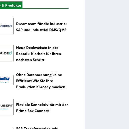
r & Produkte
Dreamteam für die Industrie:
SAP und Industrial DMS/QMS
Neue Denkweisen in der
Robotik: Klarheit für Ihren
nächsten Schritt
Ohne Datenordnung keine
Effizienz: Wie Sie Ihre
Produktion KI-ready machen
Flexible Konnektivität mit der
Prime Box Connect
SAP-Transformation mit