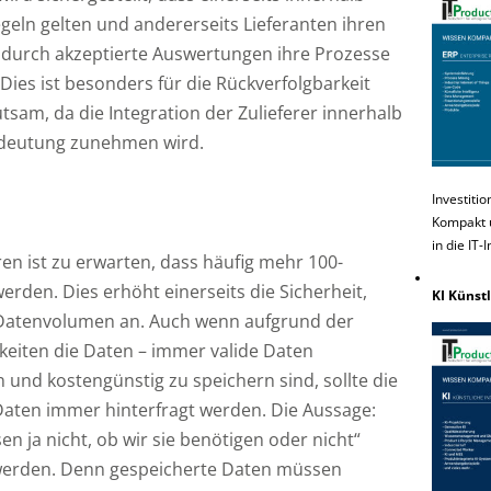
egeln gelten und andererseits Lieferanten ihren
 durch akzeptierte Auswertungen ihre Prozesse
ies ist besonders für die Rückverfolgbarkeit
sam, da die Integration der Zulieferer innerhalb
edeutung zunehmen wird.
Investiti
Kompakt u
in die IT-
n ist zu erwarten, dass häufig mehr 100-
rden. Dies erhöht einerseits die Sicherheit,
KI Künstl
s Datenvolumen an. Auch wenn aufgrund der
eiten die Daten – immer valide Daten
n und kostengünstig zu speichern sind, sollte die
Daten immer hinterfragt werden. Die Aussage:
en ja nicht, ob wir sie benötigen oder nicht“
t werden. Denn gespeicherte Daten müssen