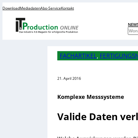
Download
Mediadaten
Abo-Service
Kontakt
NEW
S
u
c
h
FACHARTIKEL
, 
FERTIGUNGSN
e
n
21. April 2016
Komplexe Messsysteme
Valide Daten ver