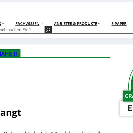
S
FACHWISSEN
ANBIETER & PRODUKTE
E-PAPER
AHE IT
GR
E
langt