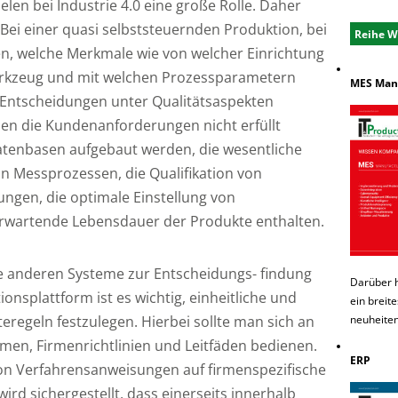
len bei Industrie 4.0 eine große Rolle. Daher
 Bei einer quasi selbststeuernden Produktion, bei
Reihe W
en, welche Merkmale wie von welcher Einrichtung
rkzeug und mit welchen Prozessparametern
MES Manu
 Entscheidungen unter Qualitätsaspekten
en die Kundenanforderungen nicht erfüllt
tenbasen aufgebaut werden, die wesentliche
n Messprozessen, die Qualifikation von
ngen, die optimale Einstellung von
rwartende Lebensdauer der Produkte enthalten.
ie anderen Systeme zur Entscheidungs- findung
Darüber 
onsplattform ist es wichtig, einheitliche und
ein breit
regeln festzulegen. Hierbei sollte man sich an
neuheiten
men, Firmenrichtlinien und Leitfäden bedienen.
ERP
von Verfahrensanweisungen auf firmenspezifische
rd sichergestellt, dass einerseits innerhalb