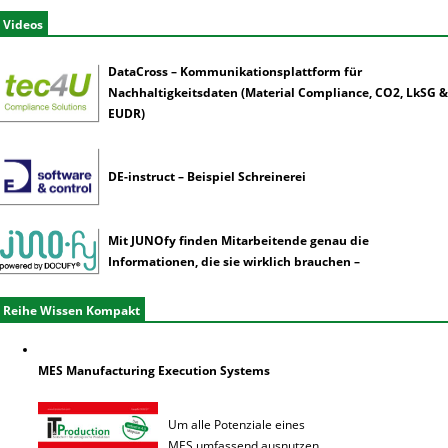
Videos
DataCross – Kommunikationsplattform für
Nachhaltigkeitsdaten (Material Compliance, CO2, LkSG &
EUDR)
DE-instruct – Beispiel Schreinerei
Mit JUNOfy finden Mitarbeitende genau die
Informationen, die sie wirklich brauchen –
Reihe Wissen Kompakt
MES Manufacturing Execution Systems
Um alle Potenziale eines
MES umfassend ausnutzen