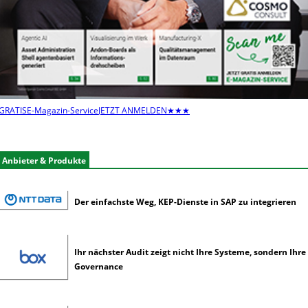
z
e
n
s
e
l
t
e
GRATIS
E-Magazin-Service
JETZT ANMELDEN
★★★
n
e
r
Anbieter & Produkte
k
ü
n
Der einfachste Weg, KEP-Dienste in SAP zu integrieren
s
t
l
i
Ihr nächster Audit zeigt nicht Ihre Systeme, sondern Ihre
c
Governance
h
e
I