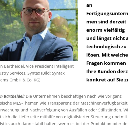
an
Fertigungsunter
men sind derzeit
enorm vielfältig
und längst nicht a
technologisch zu
lösen. Mit welch
Fragen kommen
n Bartheidel, Vice President Intelligent
Ihre Kunden derz
stry Services, Syntax (Bild: Syntax
konkret auf Sie z
tems GmbH & Co. KG)
rn Bartheidel:
Die Unternehmen beschäftigen nach wie vor ganz
ssische MES-Themen wie Transparenz der Maschinenverfügbarkeit
rwachung und Nachverfolgung von Ausfällen oder Stillständen. W
t sich die Lieferkette mithilfe von digitalisierter Steuerung und mit
lytics auch dann stabil halten, wenn es bei der Produktion oder d