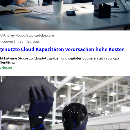
ü
c
n
k
d
a
e
u
t
f
C
: ©Andrey Popov/stock.adobe.com
R
nsouveränität in Europa
A
genutzte Cloud-Kapazitäten verursachen hohe Kosten
,
ght hat eine Studie zu Cloud-Ausgaben und digitaler Souveränität in Europa
E
fentlicht.
U
:
erlesen
-
U
M
n
a
g
s
e
c
n
h
u
i
t
n
z
e
t
n
e