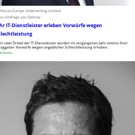
: Hiscox Europe Underwriting Limited
ox-Umfrage von Statista:
r IT-Dienstleister erleben Vorwürfe wegen
lechtleistung
n zwei Drittel der IT-Dienstleister wurden im vergangenen Jahr seitens ihrer
raggeber Vorwürfe wegen angeblicher Schlechtleistung erhoben.
:
erlesen
M
e
h
r
I
T
-
D
i
e
n
s
t