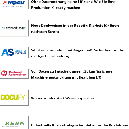
Ohne Datenordnung keine Effizienz: Wie Sie Ihre
n
Produktion KI-ready machen
t
e
l
Neue Denkweisen in der Robotik: Klarheit für Ihren
l
nächsten Schritt
i
g
e
SAP-Transformation mit Augenmaß: Sicherheit für die
n
richtige Entscheidung
z
Von Daten zu Entscheidungen: Zukunftssichere
Maschinenentwicklung mit flexiblem I/O
Wissensmotor statt Wissensspeicher:
Industrielle KI als strategischer Hebel für die Produktion