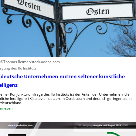
r
a
s
u
a
f
c
h
h
u
e
m
n
a
h
n
o
o
h
i
: ©Thomas Reimer/stock.adobe.com
e
d
agung des Ifo Instituts
K
e
tdeutsche Unternehmen nutzen seltener künstliche
o
R
elligenz
s
o
t
b
 einer Konjunkturumfrage des Ifo Instituts ist der Anteil der Unternehmen, die
e
tliche Intelligenz (KI) aktiv einsetzen, in Ostdeutschland deutlich geringer als in
o
deutschland.
n
t
:
erlesen
e
O
r
s
i
t
n
d