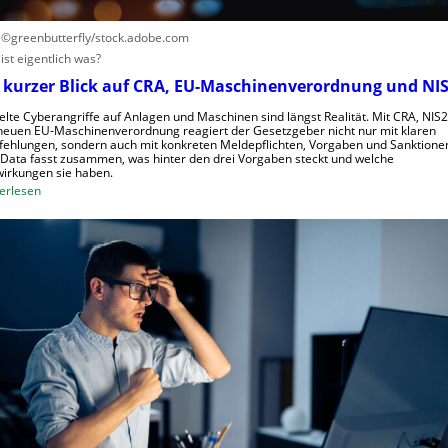
l
s
: ©greenbutterfly/stock.adobe.com
c
ist eigentlich was?
h
 kurzer Blick auf CRA, EU-Maschinenverordnung und NIS
a
f
elte Cyberangriffe auf Anlagen und Maschinen sind längst Realität. Mit CRA, NIS
neuen EU-Maschinenverordnung reagiert der Gesetzgeber nicht nur mit klaren
t
ehlungen, sondern auch mit konkreten Meldepflichten, Vorgaben und Sanktione
f
Data fasst zusammen, was hinter den drei Vorgaben steckt und welche
irkungen sie haben.
ü
:
erlesen
r
E
R
i
o
n
b
k
o
u
t
r
i
z
k
e
g
r
e
B
g
l
r
i