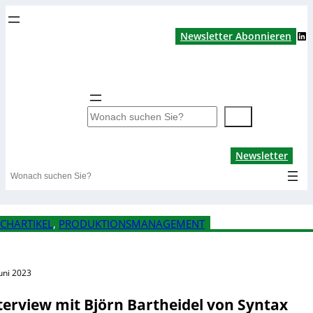
LinkedIn
Newsletter Abonnieren
S
u
c
Lin
Newsletter
h
Search
e
n
CHARTIKEL
, 
PRODUKTIONSMANAGEMENT
Juni 2023
terview mit Björn Bartheidel von Syntax