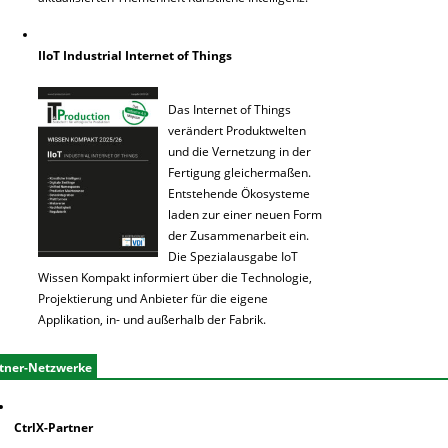
IIoT Industrial Internet of Things
Das Internet of Things
verändert Produktwelten
und die Vernetzung in der
Fertigung gleichermaßen.
Entstehende Ökosysteme
laden zur einer neuen Form
der Zusammenarbeit ein.
Die Spezialausgabe IoT
Wissen Kompakt informiert über die Technologie,
Projektierung und Anbieter für die eigene
Applikation, in- und außerhalb der Fabrik.
tner-Netzwerke
CtrlX-Partner