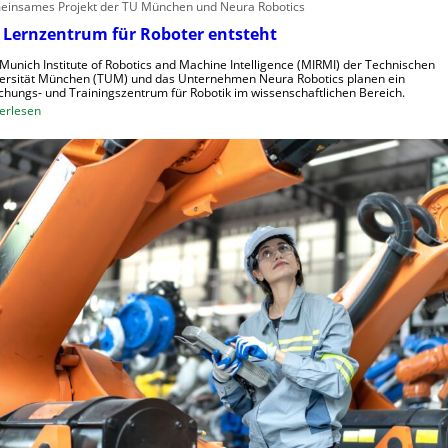
insames Projekt der TU München und Neura Robotics
l
s
 Lernzentrum für Roboter entsteht
e
t
r
r
Munich Institute of Robotics and Machine Intelligence (MIRMI) der Technischen
a
i
ersität München (TUM) und das Unternehmen Neura Robotics planen ein
chungs- und Trainingszentrum für Robotik im wissenschaftlichen Bereich.
u
e
:
erlesen
s
l
E
z
l
i
u
e
n
n
S
L
u
t
e
t
e
r
z
u
n
e
e
z
n
r
e
u
n
n
t
g
r
s
u
s
m
y
f
s
ü