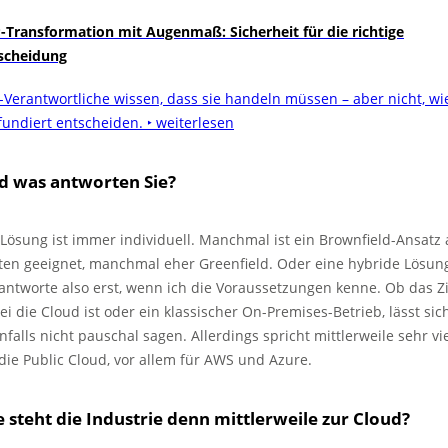
-Transformation mit Augenmaß: Sicherheit für die richtige
scheidung
-Verantwortliche wissen, dass sie handeln müssen – aber nicht, wi
 fundiert entscheiden.
‣ weiterlesen
d was antworten Sie?
 Lösung ist immer individuell. Manchmal ist ein Brownfield-Ansatz
ten geeignet, manchmal eher Greenfield. Oder eine hybride ­Lösun
 antworte also erst, wenn ich die Voraussetzungen kenne. Ob das Zi
ei die Cloud ist oder ein klas­sischer On-Premises-Betrieb, lässt sic
nfalls nicht pauschal sagen. Allerdings spricht mittlerweile sehr vi
 die Public Cloud, vor allem für AWS und Azure.
 steht die Industrie denn mittlerweile zur Cloud?