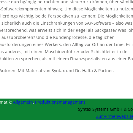
zesse durchgängig betrachten und steuern zu können, über sämtli
-Softwarekomponenten hinweg. Um diese Möglichkeiten zu nutzen,
allerdings wichtig, beide Perspektiven zu kennen: Die Möglichkeite
 sicherlich auch die Einschränkungen von SAP-Software – also was 
lversprechend, was erweist sich in der Regel als Sackgasse? Was lo
h auszuprobieren? Und die Kundenprozesse, die täglichen
ausforderungen eines Werkers, den Alltag vor Ort an der Linie. Es i
as anderes, mit einem Maschinenführer oder Schichtleiter in der
duktion zu sprechen, als mit einem Finanzspezialisten aus einer Ba
Autoren: Mit Material von Syntax und Dr. Haffa & Partner.
matik:
Allgemein
,
Produktionsmanagement
Syntax Systems GmbH & Co
Zur Firmenwebsit