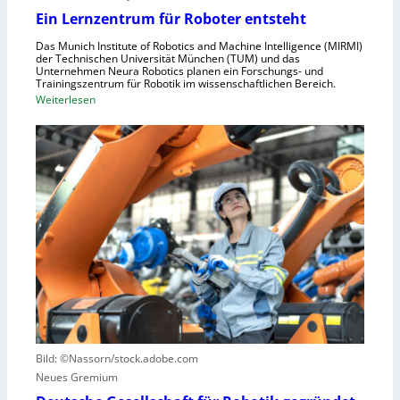
s
n
Ein Lernzentrum für Roboter entsteht
c
d
h
Das Munich Institute of Robotics and Machine Intelligence (MIRMI)
u
der Technischen Universität München (TUM) und das
n
s
Unternehmen Neura Robotics planen ein Forschungs- und
e
Trainingszentrum für Robotik im wissenschaftlichen Bereich.
t
:
Weiterlesen
l
r
E
l
i
i
e
e
n
r
l
L
a
l
e
u
e
r
s
S
n
z
t
z
u
e
e
n
u
n
u
e
t
t
r
r
z
u
u
e
n
Bild: ©Nassorn/stock.adobe.com
m
n
g
Neues Gremium
f
s
ü