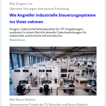
o
e
Bild: Dragons, Inc.
r
i
Operative Störungen statt passive Erkundung
f
f
Wie Angreifer industrielle Steuerungssysteme
ü
e
ins Visier nehmen
r
r
Z
n
Dragos, Cybersicherheitsspezialist für OT-Umgebungen,
e
analysiert in einem Bericht aktuelle Cyberbedrohungen für
,
industrielle und kritische Infrastrukturen.
n
S
:
Weiterlesen
t
c
W
r
h
i
a
w
e
l
a
A
e
c
n
u
h
g
r
s
r
o
t
e
p
e
i
a
l
f
l
e
e
r
Bild: Neura Robotics
n
i
Gemeinsames Projekt der TU München und Neura Robotics