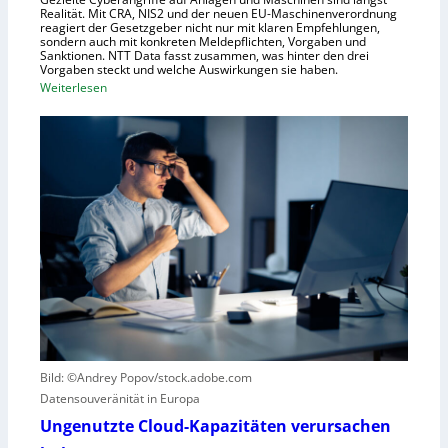
h
Realität. Mit CRA, NIS2 und der neuen EU-Maschinenverordnung
a
reagiert der Gesetzgeber nicht nur mit klaren Empfehlungen,
sondern auch mit konkreten Meldepflichten, Vorgaben und
f
Sanktionen. NTT Data fasst zusammen, was hinter den drei
t
Vorgaben steckt und welche Auswirkungen sie haben.
f
:
Weiterlesen
ü
E
r
i
R
n
o
k
b
u
o
r
t
z
i
e
k
r
g
B
e
l
g
i
r
c
Bild: ©Andrey Popov/stock.adobe.com
ü
k
Datensouveränität in Europa
n
a
d
u
Ungenutzte Cloud-Kapazitäten verursachen
e
f