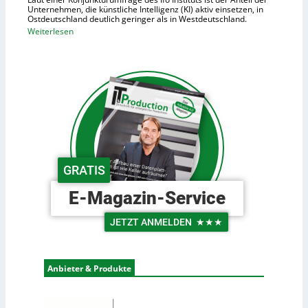
d
o
Unternehmen, die künstliche Intelligenz (KI) aktiv einsetzen, in
e
Ostdeutschland deutlich geringer als in Westdeutschland.
h
R
:
Weiterlesen
e
o
O
K
b
s
o
o
t
s
t
d
t
e
e
e
r
u
n
i
t
n
s
d
c
GRATIS
e
h
r
e
E-Magazin-Service
L
U
o
n
JETZT ANMELDEN
★★★
g
t
i
e
s
r
Anbieter & Produkte
t
n
i
e
k
h