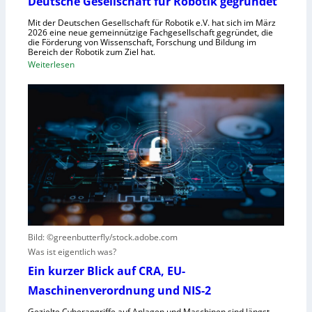
Deutsche Gesellschaft für Robotik gegründet
s
r
y
Mit der Deutschen Gesellschaft für Robotik e.V. hat sich im März
R
2026 eine neue gemeinnützige Fachgesellschaft gegründet, die
s
die Förderung von Wissenschaft, Forschung und Bildung im
o
t
Bereich der Robotik zum Ziel hat.
b
e
:
Weiterlesen
o
m
D
t
e
e
e
i
u
r
n
t
e
s
s
n
V
c
t
i
h
s
s
e
t
i
G
e
e
e
h
r
s
t
Bild: ©greenbutterfly/stock.adobe.com
n
e
Was ist eigentlich was?
e
l
h
l
Ein kurzer Blick auf CRA, EU-
m
s
Maschinenverordnung und NIS-2
e
c
Gezielte Cyberangriffe auf Anlagen und Maschinen sind längst
n