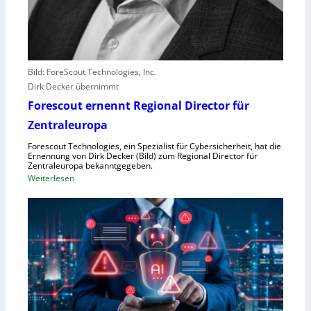
e
r
l
e
b
Bild: ForeScout Technologies, Inc.
e
Dirk Decker übernimmt
n
Forescout ernennt Regional Director für
V
o
Zentraleuropa
r
Forescout Technologies, ein Spezialist für Cybersicherheit, hat die
w
Ernennung von Dirk Decker (Bild) zum Regional Director für
ü
Zentraleuropa bekanntgegeben.
:
Weiterlesen
r
F
f
o
e
r
w
e
e
s
g
c
e
o
n
u
S
t
c