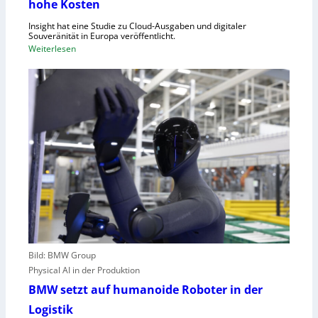
hohe Kosten
t
C
Insight hat eine Studie zu Cloud-Ausgaben und digitaler
R
Souveränität in Europa veröffentlicht.
A
:
Weiterlesen
,
U
E
n
U
g
-
e
M
n
a
u
s
t
c
z
h
t
i
e
n
C
e
l
n
o
v
Bild: BMW Group
u
e
Physical AI in der Produktion
d
r
-
BMW setzt auf humanoide Roboter in der
o
K
Logistik
r
a