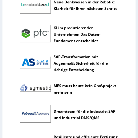
Neue Denkweisen in der Robotik:
m
Klarheit für Ihren nächsten Schritt
e
n
n
KI im produzierenden
u
Unternehmen:Das Daten-
t
Fundament entscheidet
z
e
SAP-Transformation mit
n
Augenmaß: Sicherheit für die
s
richtige Entscheidung
e
l
t
MES muss heute kein Großprojekt
e
mehr sein
n
e
r
Dreamteam für die Industrie: SAP
k
und Industrial DMS/QMS
ü
n
s
Resiliente und effiziente Fertigung