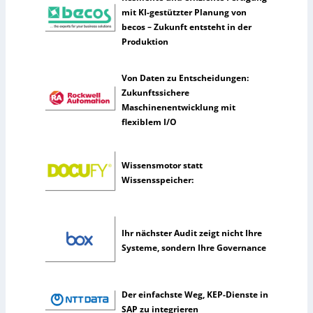
t
mit KI-gestützter Planung von
l
becos – Zukunft entsteht in der
i
Produktion
c
h
Von Daten zu Entscheidungen:
e
Zukunftssichere
I
Maschinenentwicklung mit
n
flexiblem I/O
t
e
l
Wissensmotor statt
l
Wissensspeicher:
i
g
e
n
Ihr nächster Audit zeigt nicht Ihre
z
Systeme, sondern Ihre Governance
Der einfachste Weg, KEP-Dienste in
SAP zu integrieren