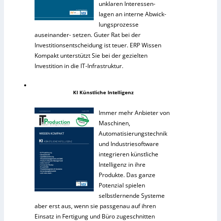
unklaren Interessen-
lagen an interne Abwick-
lungsprozesse
auseinander- setzen. Guter Rat bei der
Investitionsentscheidung ist teuer. ERP Wissen
Kompakt unterstützt Sie bei der gezielten
Investition in die IT-Infrastruktur.
KI Künstliche Intelligenz
Immer mehr Anbieter von
Maschinen,
Automatisierungstechnik
und Industriesoftware
integrieren künstliche
Intelligenz in ihre
Produkte. Das ganze
Potenzial spielen
selbstlernende Systeme
aber erst aus, wenn sie passgenau auf ihren
Einsatz in Fertigung und Büro zugeschnitten