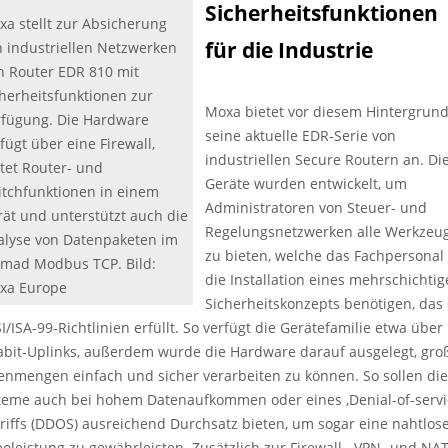
Sicherheitsfunktionen
a stellt zur Absicherung
für die Industrie
n industriellen Netzwerken
n Router EDR 810 mit
herheitsfunktionen zur
Moxa bietet vor diesem Hintergrun
rfügung. Die Hardware
seine aktuelle EDR-Serie von
fügt über eine Firewall,
industriellen Secure Routern an. Di
tet Router- und
Geräte wurden entwickelt, um
itchfunktionen in einem
Administratoren von Steuer- und
ät und unterstützt auch die
Regelungsnetzwerken alle Werkzeu
alyse von Datenpaketen im
zu bieten, welche das Fachpersonal 
rmad Modbus TCP. Bild:
die Installation eines mehrschichti
xa Europe
Sicherheitskonzepts benötigen, das 
I/ISA-99-Richtlinien erfüllt. So verfügt die Gerätefamilie etwa über
abit-Uplinks, außerdem wurde die Hardware darauf ausgelegt, gro
enmengen einfach und sicher verarbeiten zu können. So sollen die
teme auch bei hohem Datenaufkommen oder eines ‚Denial-of-servic
riffs (DDOS) ausreichend Durchsatz bieten, um sogar eine nahtlos
eoleistung zu gewährleisten. Zusätzlich zur Firewall-, VPN- und NAT