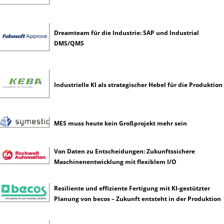
h
e
I
Dreamteam für die Industrie: SAP und Industrial
n
DMS/QMS
t
e
l
l
Industrielle KI als strategischer Hebel für die Produktion
i
g
e
n
MES muss heute kein Großprojekt mehr sein
z
Von Daten zu Entscheidungen: Zukunftssichere
Maschinenentwicklung mit flexiblem I/O
Resiliente und effiziente Fertigung mit KI-gestützter
Planung von becos – Zukunft entsteht in der Produktion