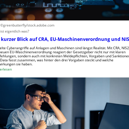
e
l
l
s
: ©greenbutterfly/stock.adobe.com
c
ist eigentlich was?
h
 kurzer Blick auf CRA, EU-Maschinenverordnung und NIS
a
f
elte Cyberangriffe auf Anlagen und Maschinen sind längst Realität. Mit CRA, NIS
neuen EU-Maschinenverordnung reagiert der Gesetzgeber nicht nur mit klaren
t
ehlungen, sondern auch mit konkreten Meldepflichten, Vorgaben und Sanktione
f
Data fasst zusammen, was hinter den drei Vorgaben steckt und welche
irkungen sie haben.
ü
:
erlesen
r
E
R
i
o
n
b
k
o
u
t
r
i
z
k
e
g
r
e