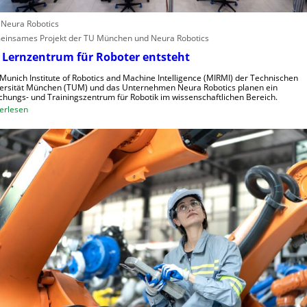
n
e
d
: Neura Robotics
l
u
insames Projekt der TU München und Neura Robotics
l
s
 Lernzentrum für Roboter entsteht
e
t
r
r
Munich Institute of Robotics and Machine Intelligence (MIRMI) der Technischen
a
i
ersität München (TUM) und das Unternehmen Neura Robotics planen ein
chungs- und Trainingszentrum für Robotik im wissenschaftlichen Bereich.
u
e
:
erlesen
s
l
E
z
l
i
u
e
n
n
S
L
u
t
e
t
e
r
z
u
n
e
e
z
n
r
e
u
n
n
t
g
r
s
u
s