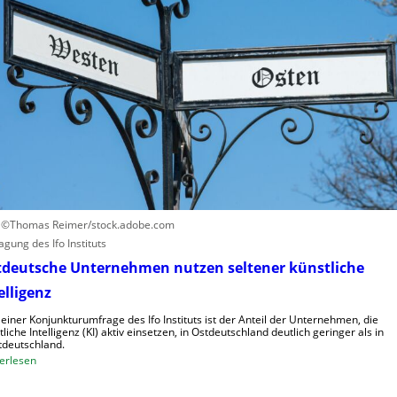
r
z
u
t
r
a
s
u
a
f
c
h
h
u
e
m
n
a
h
n
o
o
h
i
: ©Thomas Reimer/stock.adobe.com
e
d
agung des Ifo Instituts
K
e
tdeutsche Unternehmen nutzen seltener künstliche
o
R
elligenz
s
o
t
b
 einer Konjunkturumfrage des Ifo Instituts ist der Anteil der Unternehmen, die
e
tliche Intelligenz (KI) aktiv einsetzen, in Ostdeutschland deutlich geringer als in
o
deutschland.
n
t
:
erlesen
e
O
r
s