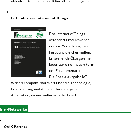
aktualisierten Themenheft Künstliche Intelligenz.
IIoT Industrial Internet of Things
Das Internet of Things
verändert Produktwelten
und die Vernetzung in der
Fertigung gleichermaßen.
Entstehende Ökosysteme
laden zur einer neuen Form
der Zusammenarbeit ein.
Die Spezialausgabe IoT
Wissen Kompakt informiert über die Technologie,
Projektierung und Anbieter für die eigene
Applikation, in- und außerhalb der Fabrik.
tner-Netzwerke
CtrlX-Partner