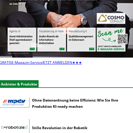
u
t
z
e
n
s
e
l
t
e
GRATIS
E-Magazin-Service
JETZT ANMELDEN
★★★
n
e
r
Anbieter & Produkte
k
ü
n
Ohne Datenordnung keine Effizienz: Wie Sie Ihre
s
Produktion KI-ready machen
t
l
i
Stille Revolution in der Robotik
c