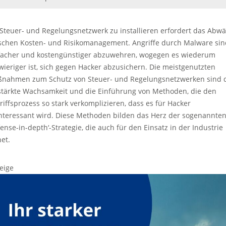
 Steuer- und Regelungsnetzwerk zu installieren erfordert das Abw
schen Kosten- und Risikomanagement. Angriffe durch Malware sin
facher und kostengünstiger abzuwehren, wogegen es wiederum
wieriger ist, sich gegen Hacker abzusichern. Die meistgenutzten
nahmen zum Schutz von Steuer- und Regelungsnetzwerken sind 
stärkte Wachsamkeit und die Einführung von Methoden, die den
riffsprozess so stark verkomplizieren, dass es für Hacker
nteressant wird. Diese Methoden bilden das Herz der sogenannte
fense-in-depth‘-Strategie, die auch für den Einsatz in der Industrie
net.
eige