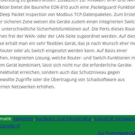
ktion bietet die Baureihe EDR-810 auch eine ‚Packetguard‘-Funktion
 Deep Packet Inspection von Modbus TCP-Datenpaketen. Zum Erste
er sicheren Zone weisen die Geräte zudem einen integrierten Swit
 unterschiedliche Sicherheitsfunktionen auf. Die Ports dieses Rout
nen frei der WAN- oder der LAN-Seite zugeordnet werden. Auf die
se erhält man ein sehr flexibles Gerät, das je nach Wunsch eher m
 Router oder als Switch eingesetzt werden kann. Auf Basis einer
chen, integrierten Lösung, welche Router- und Switch-Funktionen i
em Gerät kombiniert, lässt sich nicht nur die erforderliche Geräte-
nektivität erreichen, sondern auch das Schutzniveau gegen
ewollte Zugriffe oder die Übertragung von Schadsoftware aus
ernen Netzwerken erhöhen.
matik:
Allgemein
,
Hardware und Infrastruktur
,
Industrial Hardware
strielle IT
Zur Firmenwebsit