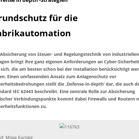
rundschutz für die
abrikautomation
 Absicherung von Steuer- und Regelungstechnik von industriellen
agen bringt ihre ganz eigenen Anforderungen an Cyber-Sicherhei
 sich, die am besten schon bei der Installation berücksichtigt we
len. Einen umfassenden Ansatz zum Anlagenschutz vor
herheitsbedrohungen stellt die ‚Defense-in-depth‘ dar, die auch d
ndard IEC 62443 beschreibt. Eine zentrale Rolle zur Absicherung
tischer Verbindungspunkte kommt dabei Firewalls und Routern 
herheitsfunktionen zu.
ld: Moxa Europe