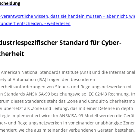
scheidung
-Verantwortliche wissen, dass sie handeln müssen – aber nicht, wi
 fundiert entscheiden.
‣ weiterlesen
dustriespezifischer Standard für Cyber-
cherheit
 American National Standards Institute (Ansi) und die Internationa
iety of Automation (ISA) tragen den besonderen
herheitsanforderungen von Steuer- und Regelungsnetzwerken mit
en Standards ANSI/ISA-99 beziehungsweise IEC 62443 Rechnung. I
trum dieses Standards steht das ‚Zone and Conduit‘-Sicherheitsmo
rei übersetzt als ‚Zone und Leitung‘, das mit einer Defense in depth-
ategie implementiert wird: Im ANSI/ISA-99 Modell werden die Gerät
uer- und Regelungsnetzwerken in voneinander unabhängige Zone
mentiert, welche aus miteinander verbundenen Geräten bestehen,