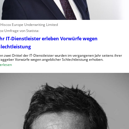
: Hiscox Europe Underwriting Limited
ox-Umfrage von Statista:
r IT-Dienstleister erleben Vorwürfe wegen
lechtleistung
n zwei Drittel der IT-Dienstleister wurden im vergangenen Jahr seitens ihrer
raggeber Vorwürfe wegen angeblicher Schlechtleistung erhoben.
:
erlesen
M
e
h
r
I
T
-
D
i
e