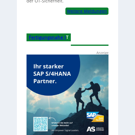
der OT-Sicherheit.
Weitere Meldungen
Fertigungsnahe I
T
Anzeige